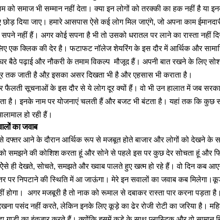
 को समाज भी सम्मान नहीं देता। क्या इन लोगों को तरक्की का हक नहीं है या इनको
 छोड़ दिया जाए। हमारे आसपास ऐसे कई लोग मिल जाएंगे, जो अपना काम ईमानदारी
सपने नहीं हैं। अगर कोई सपना है भी तो उसको धरातल पर लाने का रास्ता नहीं द
िए एक क्लिक की देर है। फटाफट नॉलेज शेयरिंग के इस दौर में आर्थिक और सामाज
 घर बैठे पढ़ाई और नौकरी के तमाम विकल्प मौजूद हैं। अपनी बात रखने के लिए स
र तक जाती है औऱ इसका असर दिखता भी है और एहसास भी कराता है।
 फैलती सूचनाओं के इस दौर से ये लोग दूर क्यों हैं। वो भी उन हालात में जब सरका
ा है। इनके नाम पर योजनाएं चलती हैं और बजट भी बंटता है। यहां तक कि कुछ संस्
ालामाल हो रही हैं।
ालों का जवाब
से दफ्तर आने के दौरान आर्थिक रूप से मजबूत होते बाजार और लोगों को देखने के 
को समझने की कोशिश करता हूं और सोने से पहले इस पर कुछ देर सोचता हूं और फिर 
 ऐेसे ही देखते, सोचते, समझते और ख्वाब पालते हुए खत्म हो रहे हैं। वो दिन कब आए
र पर निपटाने की स्थिति में आ जाऊंगा। मेरे इन सवालों का जवाब कब मिलेगा।कूड
ं होगा। अगर मजबूरी है तो नाक को रूमाल से दबाकर रास्ता पार करना पड़ता है। 
ना पसंद नहीं करते, लेकिन इनके लिए कूड़े का ढेर रोजी रोटी का जरिया है। महि
ा गाड़ी का इंतजार करते हैं। क्योंकि इसमें कूड़़े के साथ प्लास्टिक और वो सामान