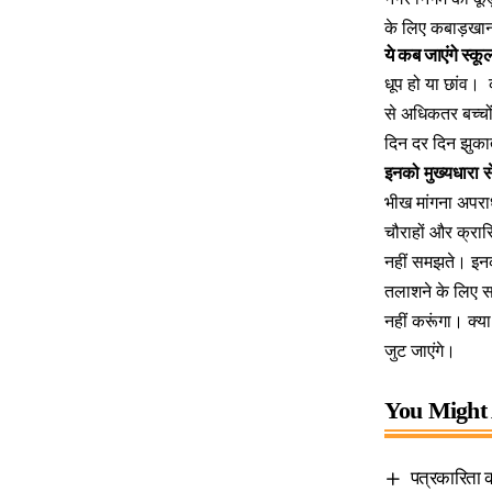
के लिए कबाड़खानो
ये कब जाएंगे स्कू
धूप हो या छांव। क
से अधिकतर बच्चो
दिन दर दिन झुकात
इनको मुख्यधारा स
भीख मांगना अपराध
चौराहों और क्रा
नहीं समझते। इनको
तलाशने के लिए सर
नहीं करूंगा। क्य
जुट जाएंगे।
You Might 
पत्रकारिता क