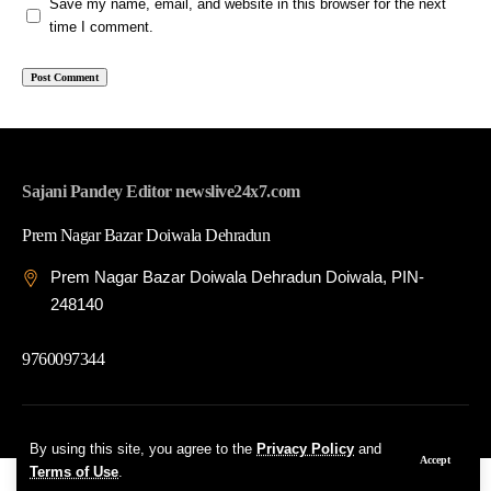
Save my name, email, and website in this browser for the next
time I comment.
Sajani Pandey Editor newslive24x7.com
Prem Nagar Bazar Doiwala Dehradun
Prem Nagar Bazar Doiwala Dehradun Doiwala, PIN-
248140
9760097344
© 2026 News Live 24x7| Developed By: Tech Yard Labs
By using this site, you agree to the
Privacy Policy
and
Accept
Terms of Use
.