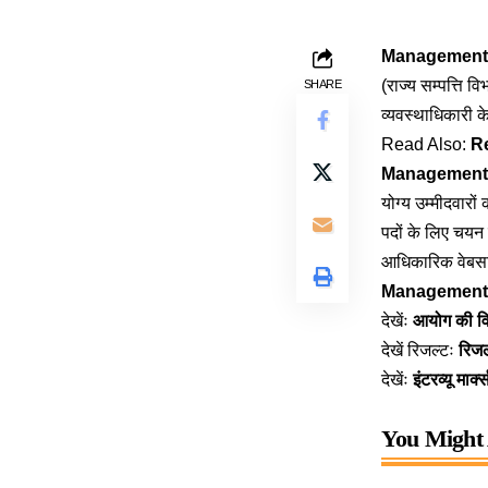
Management 
(राज्य सम्पत्ति 
SHARE
व्यवस्थाधिकारी क
Read Also:
Re
Management O
योग्य उम्मीदवारो
पदों के लिए चयन
आधिकारिक वेब
Management 
देखेंः
आयोग की विज
देखें रिजल्टः
रिज
देखेंः
इंटरव्यू मार्क्
You Might 