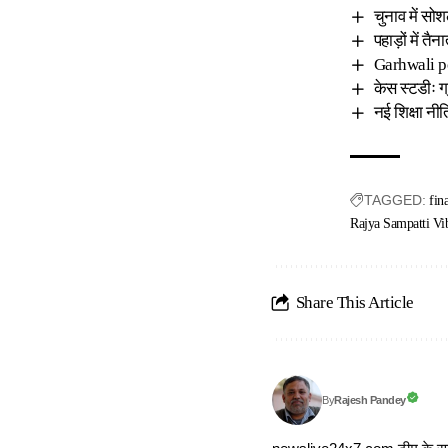
चुनाव में सो
पहाड़ों में तै
Garhwali poe
केस स्टडीः ग
नई शिक्षा नी
TAGGED:
fina
Rajya Sampatti Vi
Share This Article
Rajesh Pandey
By