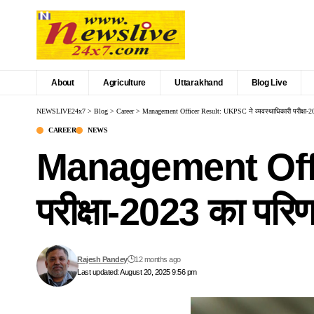
About
Agriculture
Uttarakhand
Blog Live
NEWSLIVE24x7
>
Blog
>
Career
>
Management Officer Result: UKPSC ने व्यवस्थाधिकारी परीक्षा-2
CAREER
NEWS
Management Offic
परीक्षा-2023 का परि
Rajesh Pandey
12 months ago
Last updated: August 20, 2025 9:56 pm