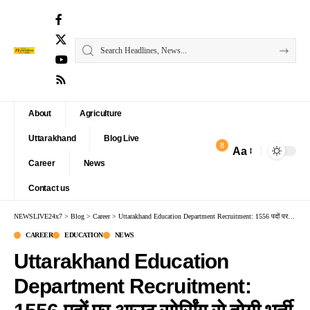
About
Agriculture
Uttarakhand
Blog Live
8
Aa
Font
Career
News
Resizer
Contact us
NEWSLIVE24x7
>
Blog
>
Career
>
Uttarakhand Education Department Recruitment: 1556 पदों पर आउट सोर्सिंग से होगी भर्ती
CAREER
EDUCATION
NEWS
Uttarakhand Education
Department Recruitment: