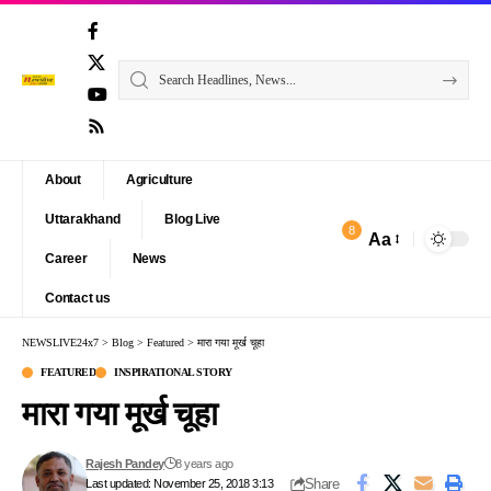
About
Agriculture
Uttarakhand
Blog Live
8
Aa
Font
Career
News
Resizer
Contact us
NEWSLIVE24x7
>
Blog
>
Featured
>
मारा गया मूर्ख चूहा
FEATURED
INSPIRATIONAL STORY
मारा गया मूर्ख चूहा
Rajesh Pandey
8 years ago
Share
Last updated: November 25, 2018 3:13