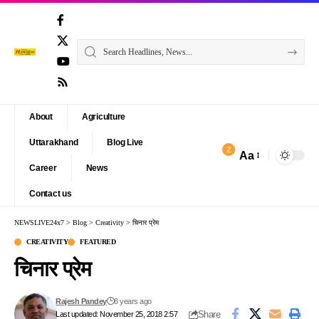
About
Agriculture
Uttarakhand
Blog Live
2
Aa
Font
Career
News
Resizer
Contact us
NEWSLIVE24x7
>
Blog
>
Creativity
>
चिनार प्रेम
CREATIVITY
FEATURED
चिनार प्रेम
Rajesh Pandey
8 years ago
Share
Last updated: November 25, 2018 2:57