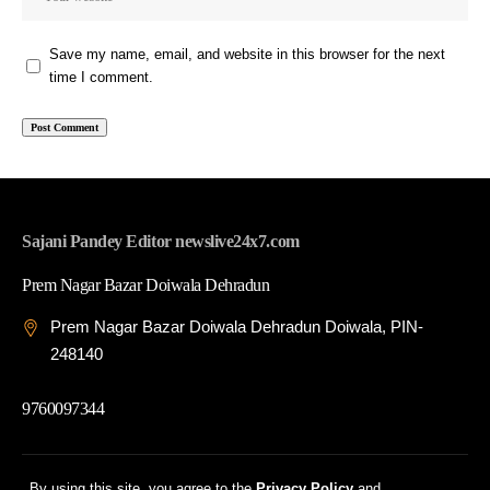
Save my name, email, and website in this browser for the next
time I comment.
Sajani Pandey Editor newslive24x7.com
Prem Nagar Bazar Doiwala Dehradun
Prem Nagar Bazar Doiwala Dehradun Doiwala, PIN-
248140
9760097344
© 2026 News Live 24x7| Developed By: Tech Yard Labs
By using this site, you agree to the
Privacy Policy
and