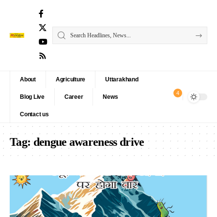
About
Agriculture
Uttarakhand
4
Blog Live
Career
News
Contact us
Tag:
dengue awareness drive