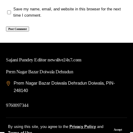
Save my name, email, and website in this browser for the next
time I comment.
Sajani Pandey Editor newslive24x7.com
Prem Nagar Bazar Doiwala Dehradun
Prem Nagar Bazar Doiwala Dehradun Doiwala, PIN-
248140
9760097344
© 2026 News Live 24x7| Developed By: Tech Yard Labs
By using this site, you agree to the
Privacy Policy
and
Accept
Terms of Use
.