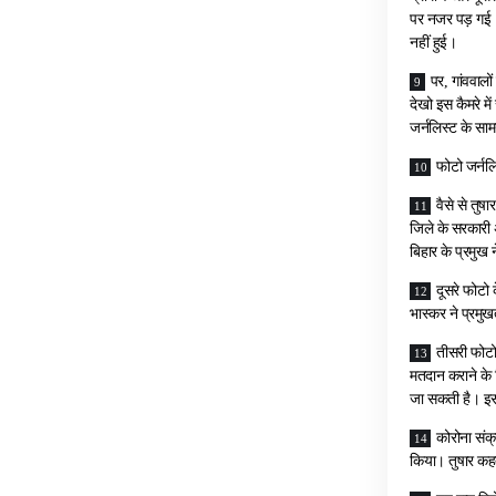
पर नजर पड़ गई। 
नहीं हुई।
पर, गांववालो
देखो इस कैमरे म
जर्नलिस्ट के सा
फोटो जर्नलि
वैसे से तुष
जिले के सरकारी 
बिहार के प्रमुख
दूसरे फोटो 
भास्कर ने प्रमु
तीसरी फोटो
मतदान कराने के 
जा सकती है। इ
कोरोना संक
किया। तुषार कहते 