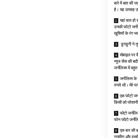
बारे में बात की 
है। यह उत्साह उनम
यहां बात हो 
उनकी फोटो जर्नलि
खुशियों के रंग 
डुगडुगी ने त
मोबाइल पर कै
न्यूज सेंस की बद
जर्नलिज्म में बहु
जर्नलिज्म क
रुपये थी। मेरे 
एक फोटो जर्
किसी को परेशानी
फोटो जर्नलि
फोन फोटो जर्नलिस
एक बार की बा
ग्रामीण और दूसर