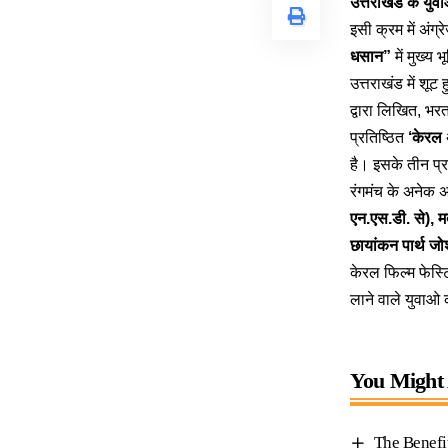
उत्तराखंड के युवा
इसी क्रम में अंग्
धसान”
में मुख्य
उत्तराखंड में शूट 
द्वारा लिखित, भरत
प्रतिष्ठित
‘केरल अ
है। इसके तीन प्रद
रंगमंच के अनेक अन
एन.एस.डी. से), मद
छायांकन पार्थ जोश
केरल फिल्म फेस्ट
लाने वाले युवाओ 
You Might 
The Benefi