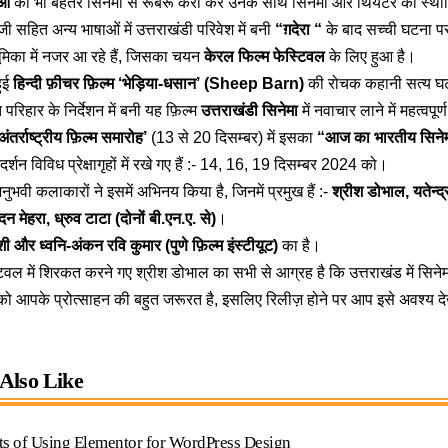
ओं
को भी बेहतर सिनेमा से रूबरू करा कर उनके साथ सिनेमा और थियेटर को स्थाप
रेजी सहित अन्य भाषाओं में उत्तराखंडी परिवेश में बनी
“ग़देरा “
के बाद सच्ची घटना प
 भूमिका में नजर आ रहे हैं, जिसका चयन
केरल फिल्म फेस्टिवल
के लिए हुआ है।
हुई
हिन्दी फ़ीचर फ़िल्म ‘भेड़िया-धसान’ (Sheep Barn)
की रोचक कहानी सत्य घटनाओ
 परिहार के निर्देशन में बनी यह फ़िल्म
उत्तराखंडी सिनेमा
में नवाचार लाने में महत्वपू
ंतर्राष्ट्रीय फ़िल्म समारोह’
(13 से 20 दिसम्बर) में इसका
“आज का भारतीय सिने
र्शन विविध प्रेक्षागृहों में रखे गए हैं :- 14, 16, 19 दिसम्बर 2024 को।
ुभवी कलाकारों ने इसमें अभिनय किया है, जिनमें प्रमुख हैं :-
श्रीश डोभाल, यतेन्द्र
न मेहरा, ध्रुव टाटा (दोनों बी.एन.ए. से)
।
ी और ध्वनि-अंकन रवि कुमार (पुणे फ़िल्म इंस्टीयूट)
का है।
िवल में शिरकत करने गए श्रीश डोभाल का सभी से आग्रह है कि उत्तराखंड में सिन
को आपके प्रोत्साहन की बहुत जरूरत है, इसलिए रिलीज़ होने पर आप इसे अवश्य देख
Also Like
ts of Using Elementor for WordPress Design