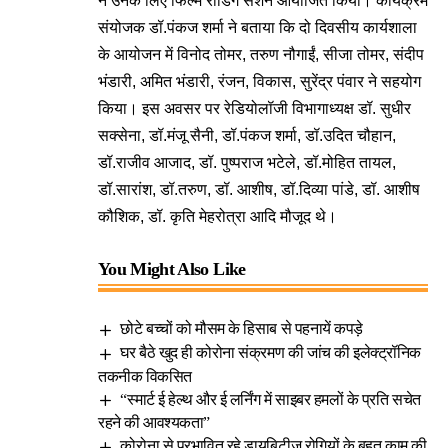
ने उनके लिए फिल्म रीडिंग सेशन आयोजित किया। कार्यक्रम
संयोजक डॉ.पंकज शर्मा ने बताया कि दो दिवसीय कार्यशाला
के आयोजन में विनोद तोमर, तरुण नौगाईं, सीजा तोमर, संदीप
भंडारी, अमित भंडारी, रंजन, विकास, सुरेंद्र पंवार ने सहयोग
किया। इस अवसर पर रेडियोलॉजी विभागाध्यक्ष डॉ. सुधीर
सक्सेना, डॉ.मंजू सैनी, डॉ.पंकज शर्मा, डॉ.उदित चौहान,
डॉ.राजीव आजाद, डॉ. पुष्पराज भटेले, डॉ.मोहित तायल,
डॉ.सारांश, डॉ.तरुण, डॉ. आशीष, डॉ.दिव्या पांडे, डॉ. आशीष
कौशिक, डॉ. कृति मेहरोत्रा आदि मौजूद थे।
You Might Also Like
छोटे बच्चों को मौसम के हिसाब से पहनायें कपड़े
घर बैठे खुद ही कोरोना संक्रमण की जांच की इलेक्ट्रॉनिक
तकनीक विकसित
“स्मार्ट ई हेल्थ और ई लर्निंग में साइबर हमलों के प्रति सचेत
रहने की आवश्यकता”
कोरोना से प्रभावित रहे डायबिटीज रोगियों के बहुत काम की