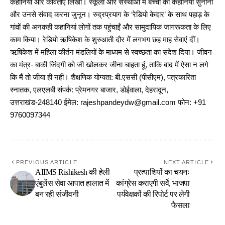
कहानियां और कविताएं लिखीं। स्कूलों और संस्थाओं में बच्चों को कहानियां सुनाना
और उनसे संवाद करना जुनून। रुद्रप्रयाग के ‘रेडियो केदार’ के साथ पहाड़ के
गांवों की अनकही कहानियां लोगों तक पहुंचाईं और सामुदायिक जागरूकता के लिए
काम किया। रेडियो ऋषिकेश के शुरुआती दौर में लगभग छह माह सेवाएं दीं।
ऋषिकेश में महिला कीर्तन मंडलियों के माध्यम से स्वच्छता का संदेश दिया। जीवन
का मंत्र- बाकी जिंदगी को जी खोलकर जीना चाहता हूं, ताकि बाद में ऐसा न लगे
कि मैं तो जीया ही नहीं। शैक्षणिक योग्यता: बी.एससी (पीसीएम), पत्रकारिता
स्नातक, एलएलबी संपर्क: प्रेमनगर बाजार, डोईवाला, देहरादून,
उत्तराखंड-248140 ईमेल: rajeshpandeydw@gmail.com फोन: +91
9760097344
PREVIOUS ARTICLE
NEXT ARTICLE
AIIMS Rishikesh की हेली
प्रत्याशियों का चयनः
एंबुलेंस सेवा आपात हालात में
कांग्रेस कराएगी सर्वे, भाजपा
बन रही संजीवनी
पर्यवेक्षकों की रिपोर्ट पर लेगी
फैसला