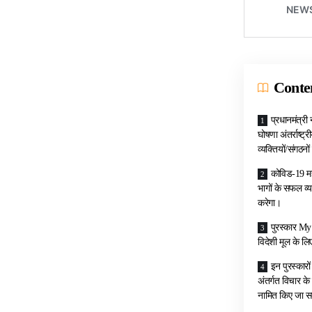
Conte
प्रधानमंत्री 
घोषणा अंतर्राष्‍ट
व्‍यक्तियों/संगठनों
कोविड-19 महा
भागों के सफल व्‍
करेगा।
पुरस्‍कार My 
विदेशी मूल के लिए 
इन पुरस्‍कार
अंतर्गत विचार के 
नामित किए जा सक