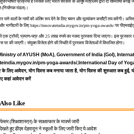
परिभाषित प्रक्रिया है जिसके लिए भारत सरकार के आयुष मंत्रालय द्वारा दो समितियां बनाई जाती
ति (निर्याणक मंडल)।
्‍कार पाने वालों के नामों को अंतिम रूप देने के लिए चयन और मूल्‍यांकन कसौटी तय करेंगी। अ
और भागीदारी के लिए
https://innovateindia.mygov.in/pm-yoga-awards/
पर पीएमवाईए 
ों को एक ट्रॉफी, प्रमाण-पत्र और 25 लाख रुपये का नकद पुरस्‍कार दिया जाएगा। इस पुरस्‍का
दिवस पर की जाएगी। संयुक्‍त विजेता होने की स्थिति में पुरस्‍कार विजेताओं में विभाजित होगा।
inistry of AYUSH (MoA), Government of India (GoI), Interna
ateindia.mygov.in/pm-yoga-awards/,International Day of Yog
र के लिए आवेदन, योग दिवस कब मनाया जाता है, योग दिवस की शुरुआत कब हुई, य
िए कहां आवेदन करें
Also Like
फेसर (शिक्षाशास्त्र) के साक्षात्कार के मार्क्स जारी
खते हुए डीएम देहरादून ने स्कूलों के लिए जारी किए ये आदेश