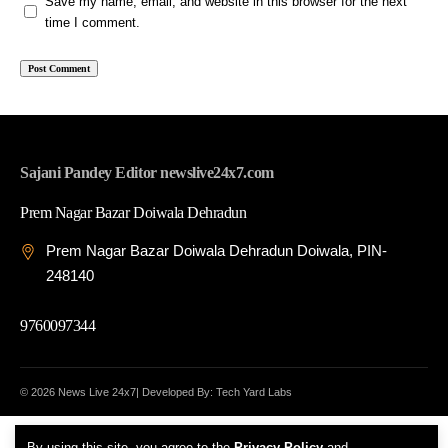
Save my name, email, and website in this browser for the next
time I comment.
Sajani Pandey Editor newslive24x7.com
Prem Nagar Bazar Doiwala Dehradun
Prem Nagar Bazar Doiwala Dehradun Doiwala, PIN-
248140
9760097344
© 2026 News Live 24x7| Developed By: Tech Yard Labs
By using this site, you agree to the
Privacy Policy
and