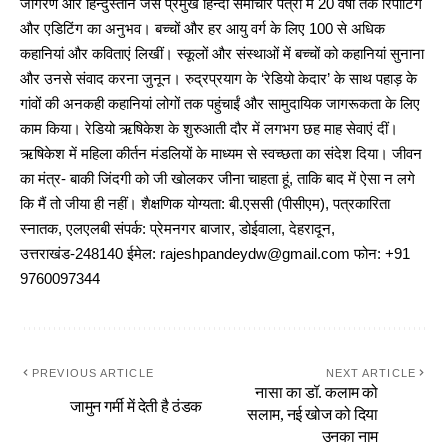
जागरण और हिन्दुस्तान जैसे प्रमुख हिन्दी समाचार पत्रों में 20 वर्षों तक रिपोर्टिंग
और एडिटिंग का अनुभव। बच्चों और हर आयु वर्ग के लिए 100 से अधिक
कहानियां और कविताएं लिखीं। स्कूलों और संस्थाओं में बच्चों को कहानियां सुनाना
और उनसे संवाद करना जुनून। रुद्रप्रयाग के ‘रेडियो केदार’ के साथ पहाड़ के
गांवों की अनकही कहानियां लोगों तक पहुंचाईं और सामुदायिक जागरूकता के लिए
काम किया। रेडियो ऋषिकेश के शुरुआती दौर में लगभग छह माह सेवाएं दीं।
ऋषिकेश में महिला कीर्तन मंडलियों के माध्यम से स्वच्छता का संदेश दिया। जीवन
का मंत्र- बाकी जिंदगी को जी खोलकर जीना चाहता हूं, ताकि बाद में ऐसा न लगे
कि मैं तो जीया ही नहीं। शैक्षणिक योग्यता: बी.एससी (पीसीएम), पत्रकारिता
स्नातक, एलएलबी संपर्क: प्रेमनगर बाजार, डोईवाला, देहरादून,
उत्तराखंड-248140 ईमेल: rajeshpandeydw@gmail.com फोन: +91
9760097344
PREVIOUS ARTICLE
NEXT ARTICLE
नासा का डॉ. कलाम को
जामुन गर्मी में देती है ठंडक
सलाम, नई खोज को दिया
उनका नाम