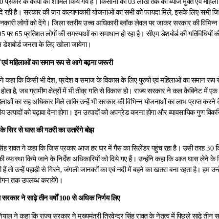
्रकार के कार्यों को शामिल किये गये हैं। किसानों को 03 लाख तक का ब्याज मुक्त एवं महिल
 दे रही है। सरकार की जन कल्याणकारी योजनाओं का सभी को फायदा मिले, इसके लिए सभी 
कारी लोगों को देंगे। जिला स्तरीय उच्च अधिकारी ब्लॉक लेवल पर जाकर सरकार की विभिन्न 
05 पर 65 प्रतिशत लोगों की समस्याओं का समाधान हो रहा है। सीएम डेशबोर्ड की गतिविधियों क
 डेशबोर्ड जनता के लिए खोला जायेगा।
ों एवं महिलाओं का समान रूप से आगे बढ़ना जरूरी
्द्र ने कहा कि किसी भी देश, प्रदेश व समाज के विकास के लिए पुरुषों एवं महिलाओं का समान रूप
होता है, जब ग्रामीण क्षेत्रों में भी तीव्र गति से विकास हो। राज्य सरकार ने कल कैबिनेट में एक मह
महिलाओं का सह अधिकार मिले ताकि उन्हें भी सरकार की विभिन्न योजनाओं का लाभ प्राप्त करने क
ीय उत्पादों को बढ़ावा देना होगा। इन उत्पादों को अपग्रेड करना होगा और व्यावसायिक गुण विक
 के सिर से घास की गठरी का उतारेंगे बोझ
द्र सिंह रावत ने कहा कि जिस प्रकार आज हर घर में गैस का सिलेंडर पहुंच रहा है। उसी तरह 30
ी व्यवस्था किये जाने के निर्देश अधिकारियों को दिये गए हैं। उन्होंने कहा कि आज घास लेने के ल
 हैं तो उन्हें पहाड़ी से गिरने, जंगली जानवरों का एवं नदी में बहने का खतरा बना रहता है। हम उन्
आंगन तक उपलब्ध करायेंगे।
राज्य सरकार ने साढ़े तीन वर्षों 100 से अधिक निर्णय लिए
ियाल ने कहा कि राज्य सरकार ने मुख्यमंत्री त्रिवेन्द्र सिंह रावत के नेतृत्व में पिछले साढ़े तीन सा