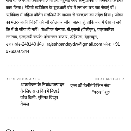
गांवों की अनकही कहानियां लोगों तक पहुंचाईं और सामुदायिक जागरूकता के लिए
काम किया। रेडियो ऋषिकेश के शुरुआती दौर में लगभग छह माह सेवाएं दीं।
ऋषिकेश में महिला कीर्तन मंडलियों के माध्यम से स्वच्छता का संदेश दिया। जीवन
का मंत्र- बाकी जिंदगी को जी खोलकर जीना चाहता हूं, ताकि बाद में ऐसा न लगे
कि मैं तो जीया ही नहीं। शैक्षणिक योग्यता: बी.एससी (पीसीएम), पत्रकारिता
स्नातक, एलएलबी संपर्क: प्रेमनगर बाजार, डोईवाला, देहरादून,
उत्तराखंड-248140 ईमेल: rajeshpandeydw@gmail.com फोन: +91
9760097344
PREVIOUS ARTICLE
NEXT ARTICLE
आक्सीजन के निर्बाध उत्पादन
एम्स की टेलीमेडिसिन सेवा
के लिए सात दिन में बिछाई
“गरुड़” शुरू
पांच किमी. भूमिगत विद्युत
केबल