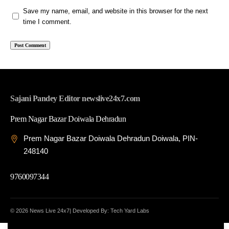
Save my name, email, and website in this browser for the next
time I comment.
Sajani Pandey Editor newslive24x7.com
Prem Nagar Bazar Doiwala Dehradun
Prem Nagar Bazar Doiwala Dehradun Doiwala, PIN-
248140
9760097344
© 2026 News Live 24x7| Developed By: Tech Yard Labs