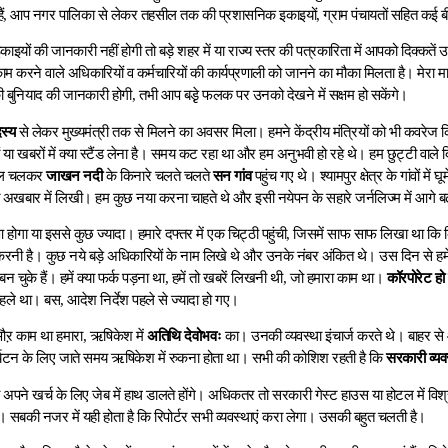
 हैं, आप नगर पालिका से लेकर तहसील तक की प्रशासनिक इकाइयों, ग्राम पंचायतों सहित कई बी
यों की जानकारी नहीं होगी तो बड़े शहर में या राज्य स्तर की पत्रकारिता में आपको दिक्कतें
काम करने वाले अधिकारियों व कर्मचारियों की कार्यप्रणाली को जानने का मौका मिलता है। मेरा 
 बुनियाद की जानकारी होगी, तभी आप बडृ़े फलक पर उनको देखने में सक्षम हो सकेंगे।
स्य
से लेकर मुख्यमंत्री तक से मिलने का अवसर मिला। हमने केंद्रीय मंत्रियों को भी कवरेज
 या खबरों में क्या स्टैंड लेना है। समय कट रहा था और हम अनुभवी हो रहे थे। हम छुट्टी वाले दि
ैदल चलकर
जाखन नदी
के किनारे चलते चलते
सन गांव
पहुंच गए थे। श्यामपुर क्षेत्र के गांवों में घ
खबार में लिखी। हम कुछ नया करना चाहते थे और इसी नयेपन के सहारे जर्नलिज्म में आगे बढ
गा या इससे कुछ ज्यादा। हमारे दफ्तर में एक चिट्ठी पहुंची, जिसमें साफ साफ लिखा था कि
करनी है। कुछ नये बड़े अधिकारियों के नाम लिखे थे और उनके नंबर अंकित थे। उस दिन से हम
बन चुके हैं। हमें क्या फर्क पड़ना था, हमें तो खबरें लिखनी थी, जो हमारा काम था।
कॉरपोरेट हो
पहले था। बस, आदेश निर्देश पहले से ज्यादा हो गए।
ऱ काम था हमारा, ऋषिकेश में
अतिथि देवोभवः
का। उनकी व्यवस्था इंचार्ज करते थे। बाहर स
र्यटन के लिए जाते समय ऋषिकेश में रुकना होता था। सभी की कोशिश रहती है कि
सरकारी व्यव
ो अपने खर्च के लिए जेब में हाथ डालते होंगे। अधिकतर तो सरकारी गेस्ट हाउस या होटल में विश्रा
हैं। सबकी नजर में यही होता है कि रिपोर्टर सभी व्यवस्थाएं करा लेगा। उसकी बहुत चलती है।