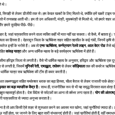
े थे।
े, सिपाही से लेकर डीजीपी तक से।हम केवल खबरों के लिए मिलते थे, क्योंकि हमें खबरें टाइम प
ाते में तनख्वाह आती थी। हम तो उन अधिकारी, मंत्री, मुख्यमंत्री से मिलते थे, जो हमारे शह
हमारे दुपहिया पीछे- पीछे।
है, जहां पत्रकारिता करने वाला व्यक्ति कहीं भी मात नहीं खा सकता। वो कैसे, मैं बताता हूं।
िला का हिस्सा है। देहरादून जिला के ऋषिकेश शहर सहित तहसील के कई गांवों, जिनमें कृषि
ेज इन्हीं के भरोसे हैं। अब तो
एम्स ऋषिकेश,
कर्णप्रयाग रेलवे लाइन
,
आल वेदर रोड
जैसे बड
हित
कांवड़ यात्रा
और अन्य धार्मिक महत्व के बड़े कार्यक्रम ऋषिकेश में होते हैं।
मा हरिद्वार जिला से लगती है। वैसे भी धार्मिक महत्व के अनुसार, हरिद्वार और ऋषिकेश एक दू
 से लगती है, जिसमें
मुनिकी रेती, रामझूला, तपोवन
से लेकर
कौड़ियाला
तक की कवरेज ऋषिकेश वाल
 धार्मिक यात्रा सब ऋषिकेश की टीम ही कवर करती है।
थित लक्ष्मणझूला सहित यमकेश्वर ब्लाक का बड़ा हिस्सा, चीला बैराज से लेकर राजाजी पार्क क्षेत्
ाल का बड़ा व्यापारिक केंद्र है
। साथ ही, राजनीतिक रूप से भी यह समृद्ध विरासत वाला क्षेत्र 
बहुत महत्वपूर्ण होता है। देश विदेश से पर्यटकों का आना तो वर्षभर लगा रहता है।
योग की अंतराष्
ी पत्रकारिता से ज्यादा अनुभव कराता है।
ना है तो आप किसी ऐसे शहर से शुरुआत करने का अवसर मत खोना, जहां चुनौतियां ज्यादा हो।
 नहीं होता, पर जानने के लिए बहुत सारी संभावनाएं होती हैं। जहां चुनौतियां होती हैं, वहीं स