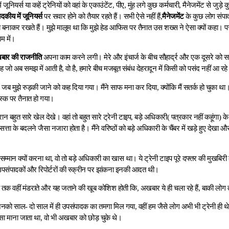
ें जूनियर्स या कहें ट्रेनियों को वहां के एकाउंटेंट, पीए, मुंह लगे कुछ कर्मचारी, मैनेजमेंट से जु
ादकीय में जूनियर्स
पर सवार होने को तैयार रहते हैं। सभी ऐसे नहीं हैं,
मैनेजमेंट
के कुछ लोग संपाद
य बनाकर रखते हैं। मुझे मालूम था कि मुझे हेड आफिस पर तैनात उस शख्स ने ऐसा क्यों कहा।
म में।
ार की राजनीति
अपना काम करने लगी। मेरे और इंचार्ज के बीच सौहार्द्र और एक दूसरे को
 अब समझ में आती है, वो है, हमारे बीच मजबूत संबंध देहरादून में किसी को पसंद नहीं आ रहे
ब मुझे रुड़की जाने को कह दिया गया। मैंने साफ मना कर दिया, क्योंकि मैं सतर्क हो चुका था। इन
ेस्क पर तैनात हो गया।
ान बहुत सारे खेल देखे। वहां तो बहुत सारे ट्रेनी टाइप, बड़े अधिकारी( पत्रकार नहीं कहूंगा) के
्ता के बदलने जैसा नजारा होता है। मैंने वरिष्ठों को बड़े अधिकारी के चैंबर में खड़े हुए देखा औ
म्मान क्यों करना था, वो तो बड़े अधिकारी का खास था। ये ट्रेनी टाइप पूरे दफ्तर की मुखबिरी
उपसंपादकों और रिपोर्टरों की स्क्रीन पर झांकना इनकी आदत थी।
 तक वहीं मंडराते और यह जताने की खूब कोशिश होती कि, अखबार ये ही चला रहे हैं, बाकी लोग तो य
िनको साल- दो साल में ही उपसंपादक का तमगा मिल गया, वहीं हम जैसे लोग अभी भी ट्रेनी ही थे, क
्सा माना जाता था, वो भी अखबार को छोड़ चुके थे।