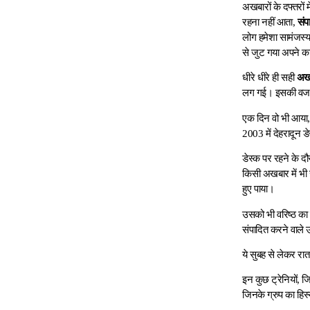
अखबारों के दफ्तरों म
रहना नहीं आता,
संप
लोग हमेशा सामंजस्
से जुट गया अपने का
धीरे धीरे ही सही
अखब
लग गई। इसकी वजह जो
एक दिन वो भी आया, ज
2003 में देहरादून ड
डेस्क पर रहने के दौर
किसी अखबार में भी सत
हुए पाया।
उसको भी वरिष्ठ का स
संपादित करने वाले 
ये सुबह से लेकर रात
इन कुछ ट्रेनियों, ज
जिनके ग्रुप का हिस