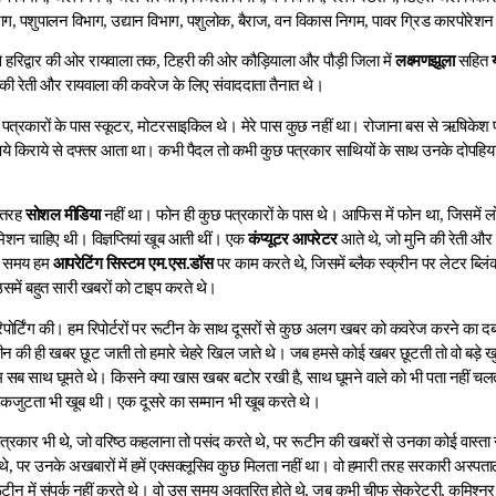
िभाग, पशुपालन विभाग, उद्यान विभाग, पशुलोक, बैराज, वन विकास निगम, पावर ग्रिड कारपोरेशन
 हरिद्वार की ओर रायवाला तक, टिहरी की ओर कौड़ियाला और पौड़ी जिला में
लक्ष्मणझूला
सहित
की रेती और रायवाला की कवरेज के लिए संवाददाता तैनात थे।
रकारों के पास स्कूटर, मोटरसाइकिल थे। मेरे पास कुछ नहीं था। रोजाना बस से ऋषिकेश 
पये किराये से दफ्तर आता था। कभी पैदल तो कभी कुछ पत्रकार साथियों के साथ उनके दोपहिया प
 तरह
सोशल मीडिया
नहीं था। फोन ही कुछ पत्रकारों के पास थे। आफिस में फोन था, जिसमें ल
िशन चाहिए थी। विज्ञप्तियां खूब आती थीं। एक
कंप्यूटर आपरेटर
आते थे, जो मुनि की रेती और
स समय हम
आपरेटिंग सिस्टम एम.एस.डॉस
पर काम करते थे, जिसमें ब्लैक स्क्रीन पर लेटर ब्लि
ें बहुत सारी खबरों को टाइप करते थे।
रिपोर्टिंग की। हम रिपोर्टरों पर रूटीन के साथ दूसरों से कुछ अलग खबर को कवरेज करने का दबाव 
 की ही खबर छूट जाती तो हमारे चेहरे खिल जाते थे। जब हमसे कोई खबर छूटती तो वो बड़े खुश 
हम सब साथ घूमते थे। किसने क्या खास खबर बटोर रखी है, साथ घूमने वाले को भी पता नहीं
जुटता भी खूब थी। एक दूसरे का सम्मान भी खूब करते थे।
पत्रकार भी थे, जो वरिष्ठ कहलाना तो पसंद करते थे, पर रूटीन की खबरों से उनका कोई वास्ता
 थे, पर उनके अखबारों में हमें एक्सक्लूसिव कुछ मिलता नहीं था। वो हमारी तरह सरकारी अस्
 रूटीन में संपर्क नहीं करते थे। वो उस समय अवतरित होते थे, जब कभी चीफ सेक्रेट्री, कमिश