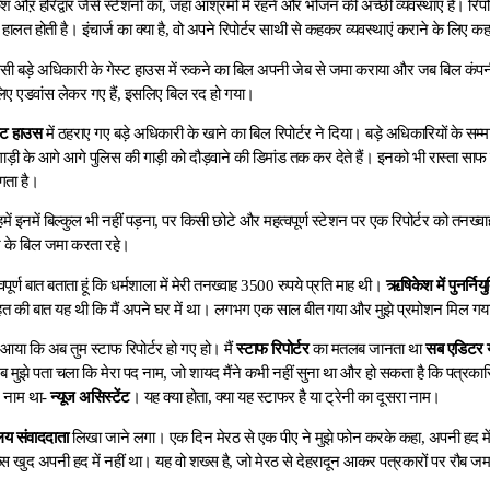
 औऱ हरिद्वार जैसे स्टेशनों का, जहां आश्रमों में रहने और भोजन की अच्छी व्यवस्थाएं हैं। र
ी हालत होती है। इंचार्ज का क्या है, वो अपने रिपोर्टर साथी से कहकर व्यवस्थाएं कराने के लिए कहत
िसी बड़े अधिकारी के गेस्ट हाउस में रुकने का बिल अपनी जेब से जमा कराया और जब बिल कंपनी म
िए एडवांस लेकर गए हैं, इसलिए बिल रद हो गया।
्ट हाउस
में ठहराए गए बड़े अधिकारी के खाने का बिल रिपोर्टर ने दिया। बड़े अधिकारियों के सम्म
ड़ी के आगे आगे पुलिस की गाड़ी को दौड़वाने की डिमांड तक कर देते हैं। इनको भी रास्ता सा
गता है।
, हमें इनमें बिल्कुल भी नहीं पड़ना, पर किसी छोटे और महत्वपूर्ण स्टेशन पर एक रिपोर्टर को तनख्व
ने के बिल जमा करता रहे।
्ण बात बताता हूं कि धर्मशाला में मेरी तनख्वाह 3500 रुपये प्रति माह थी।
ऋषिकेश में पुनर्नियुक
ाहत की बात यह थी कि मैं अपने घर में था। लगभग एक साल बीत गया और मुझे प्रमोशन मिल गय
या कि अब तुम स्टाफ रिपोर्टर हो गए हो। मैं
स्टाफ रिपोर्टर
का मतलब जानता था
सब एडिटर 
ब मुझे पता चला कि मेरा पद नाम, जो शायद मैंने कभी नहीं सुना था और हो सकता है कि पत्रक
द नाम था-
न्यूज असिस्टेंट
। यह क्या होता, क्या यह स्टाफर है या ट्रेनी का दूसरा नाम।
ालय संवाददाता
लिखा जाने लगा। एक दिन मेरठ से एक पीए ने मुझे फोन करके कहा, अपनी हद में र
 खुद अपनी हद में नहीं था। यह वो शख्स है, जो मेरठ से देहरादून आकर पत्रकारों पर रौब ज