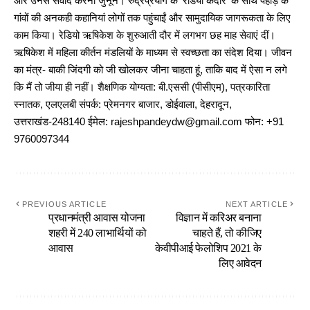
और उनसे संवाद करना जुनून। रुद्रप्रयाग के ‘रेडियो केदार’ के साथ पहाड़ के
गांवों की अनकही कहानियां लोगों तक पहुंचाईं और सामुदायिक जागरूकता के लिए
काम किया। रेडियो ऋषिकेश के शुरुआती दौर में लगभग छह माह सेवाएं दीं।
ऋषिकेश में महिला कीर्तन मंडलियों के माध्यम से स्वच्छता का संदेश दिया। जीवन
का मंत्र- बाकी जिंदगी को जी खोलकर जीना चाहता हूं, ताकि बाद में ऐसा न लगे
कि मैं तो जीया ही नहीं। शैक्षणिक योग्यता: बी.एससी (पीसीएम), पत्रकारिता
स्नातक, एलएलबी संपर्क: प्रेमनगर बाजार, डोईवाला, देहरादून,
उत्तराखंड-248140 ईमेल: rajeshpandeydw@gmail.com फोन: +91
9760097344
PREVIOUS ARTICLE
NEXT ARTICLE
प्रधानमंत्री आवास योजना
विज्ञान में करिअर बनाना
शहरी में 240 लाभार्थियों को
चाहते हैं, तो कीजिए
आवास
केवीपीआई फेलोशिप 2021 के
लिए आवेदन