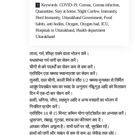
Keywords: COVID-19, Corona, Corona infection,
Quarantine, Stay at home, Night Curfew, Immunity,
Herd Immunity, Uttarakhand Government, Food
habits, anti bodies, Oxygen, Oxygen bad, ICU,
Hospitals in Uttarakhand, Health department
Uttarakhand
ताजा, गर्म, शीघ्र पचने वाला भोजन करें।
यथासंभव गर्म पानी का सेवन करें।
चीनी से बने पदार्थों का सेवन कम से कम करें।
प्रतिदिन एक चम्मच च्यवनप्राश का सेवन करें।
तुलसी, दाल चीनी, काली मिर्च व सौंठ 1/2 चम्मच मुनक्का से निर्मित
आय़ुष पेय/हर्बल चाय का स्वाद के अनुसार नींबू/गुड़ आदि को मिलाकर
दिन में एक-दो बार सेवन करें।
हल्दी, धनिया, जीरा, लहसुन आदि व अन्य मसालों का भोजन में
नियमित प्रयोग करें।
प्रतिदिन 10 से 15 मिनट कॉमन योगा प्रोटोकॉल का अभ्यास करें।
धूम्रपान, तंबाकू, गुटखा, शराब का परित्याग कर दें।
आपका जीवन अमूल्य है। सभी घरों पर रहें, सुरक्षित रहें।
हाथों को पानी और साबुन से कम से कम 40 सेकेंड तक धोएं।