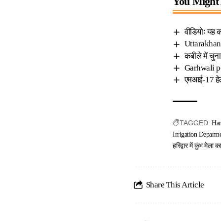
You Might 
वीडियोः यह कह
Uttarakhand
कबीले में च
Garhwali poe
एमआई-17 हेली
TAGGED:
Har
Irrigation Deparm
हरिद्वार में कुंभ मेला कार
Share This Article