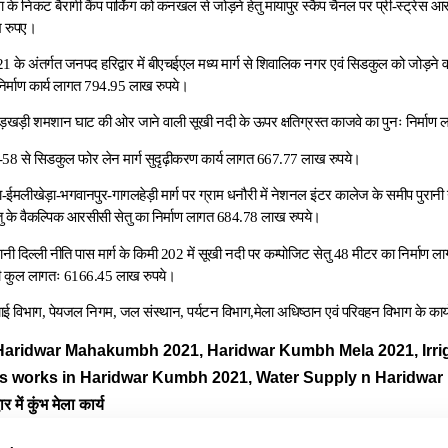
 के निकट बैरागी कैंप पार्किंग को कनखल से जोड़ने हेतु मायापुर स्कैप चैनल पर प्री-स्ट्रेस आ
 रुपए।
1 के अंतर्गत जनपद हरिद्वार में बीएचईएल मध्य मार्ग से शिवालिक नगर एवं सिडकुल को जोड़ने वाले
िर्माण कार्य लागत 794.95 लाख रुपये।
ं खड़खड़ी शमशान घाट की ओर जाने वाली सूखी नदी के ऊपर क्षतिग्रस्त काजवे का पुनः निर्माण
58 से सिडकुल फोर लेन मार्ग सुदृढ़ीकरण कार्य लागत 667.77 लाख रुपये।
-ईमलीखेड़ा-भगवानपुर-गागलहेड़ी मार्ग पर ग्राम धनौरी में नेशनल इंटर कालेज के समीप पुरानी
 सेतु के वैकल्पिक आरसीसी सेतु का निर्माण लागत 684.78 लाख रुपये।
पुरानी दिल्ली नीति पास मार्ग के किमी 202 में सूखी नदी पर कम्पोजिट सेतु 48 मीटर का निर्मा
ं की कुल लागतः 6166.45 लाख रुपये।
ाई विभाग, पेयजल निगम, जल संस्थान, पर्यटन विभाग,मेला अधिष्ठान एवं परिवहन विभाग के कार्य
aridwar Mahakumbh 2021, Haridwar Kumbh Mela 2021, Irri
s works in Haridwar Kumbh 2021, Water Supply n Haridwar kum
र में कुंभ मेला कार्य