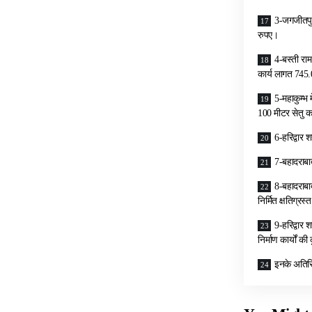
3-जगजीतपुर
रुपए।
4-बस्ती राम
कार्य लागत 745
5-महाकुम्भ 
100 मीटर सेतु क
6-हरिद्वार
7-बहादराबा
8-बहादराबा
निर्मित क्षतिग्र
9-हरिद्वार 
निर्माण कार्यों
इनके अतिरि