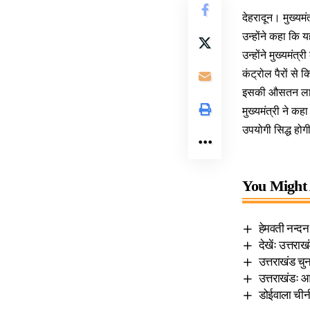
देहरादून। मुख्यमं
उन्होंने कहा कि
उन्होंने मुख्यमं
कंट्रोल पैरों से
इसकी औसतन लाग
मुख्यमंत्री ने क
उपयोगी सिद्ध होग
You Might 
हेमवती नन्दन ब
देखेंः उत्तराख
उत्तराखंड चु
उत्तराखंडः आ
डोईवाला चीन