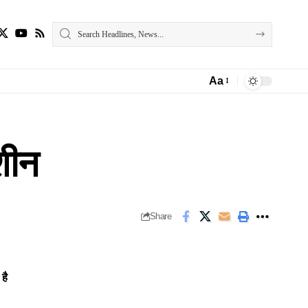
Aa
Font
Resizer
शीन
Share
है