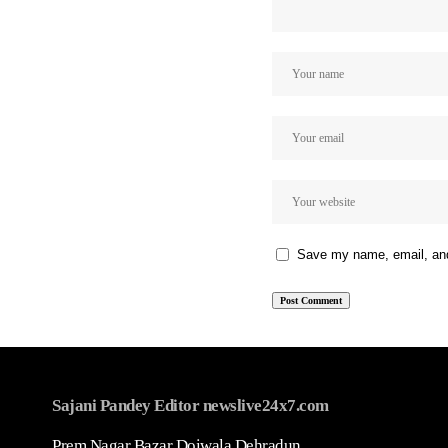
Save my name, email, and 
Sajani Pandey Editor newslive24x7.com
Prem Nagar Bazar Doiwala Dehradun