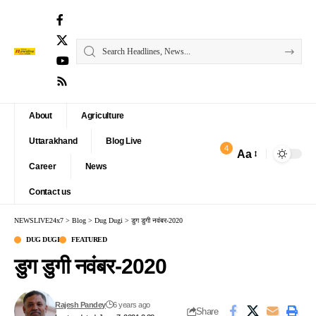
About
Agriculture
Uttarakhand
Blog Live
4
Aa
Font
Career
News
Resizer
Contact us
NEWSLIVE24x7
>
Blog
>
Dug Dugi
>
डुग डुगी नवंबर-2020
DUG DUGI
FEATURED
डुग डुगी नवंबर-2020
Rajesh Pandey
6 years ago
Share