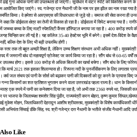
 को ढाई गुना अधिक पानी की उपलब्धता हो जाएगी। सूर्याधार में वाटर स्पोर्ट को विकसित करने के
रम आयोजित किए जाएंगे। स्व. गजेन्द्र दत्त नैथानी जी के नाम पर इस झील का नाम रखा गया है।
समर्पित किया। वे हमेशा से आरएसएस की विधारधारा से जुड़े रहे। समाज की सेवा करना ही उनक
द्र ने कहा कि डोईवाला क्षेत्र का तेजी से विकास हो रहा है। डोईवाला में सिपेट बनाया गया है। रान
ा में जच्च्चा बच्चा के लिए मल्टी स्पेशलिटी कैंसर हॉस्पिटल बनाया जा रहा है। 400 करोड़ रुपय
 चिन्हित कर ली गई है। यह कॉलेज 35-40 हेक्टेयर भूमि में बनेगे। इसमें देश-विदेश के वैज्ञा
नहीं, बल्कि देश के लिए भी बड़ी उपलब्धि होगी।
यमिक स्तर तक तो बहुत अच्छी शिक्षा है, लेकिन उच्च शिक्षण संस्थान अभी अधिक नहीं। मुख्यमंत्री त्
पद में जमरानी बांध दो महत्वपूर्ण प्रोजेक्ट पर कार्य किया जा रहा है। सौंग बांध से 60-65 वर्ष
िटी वाटर उपलब्ध होगा। इससे 100 करोड़ से अधिक बिजली का खर्चा बचेगा। सौंग बांध के लिए फोरेस्ट
 कि मार्च 2021 तक इसका शिलान्यास हो। रिस्पना नदी के पुनर्जीवीकरण के लिए लगातार प्रया
ै। वर्षा जल संचय एवं पानी के सोर्स को बढ़ाकर पानी की दिक्कतों को दूर करने के प्रयास किए जा
 कि गन्ना किसानों का शत प्रतिशत भुगतान करने वाला उत्तराखंड पहला राज्य है। धान के किसान
ों में मात्र एक रुपये में पानी का कनेक्शन दिया जा रहा है, जो अभी तक 2360 रुपये था, जिसकी 
पर भाजपा के जिलाध्यक्ष शमशेर सिंह पुंडीर, राज्यमंत्री करन बोहरा, कृष्ण कुमार सिंघल,खेमप
ाई मुकेश मोहन, जिलाधिकारी देहरादून आशीष श्रीवास्तव, मुख्यमंत्री के विशेष कार्याधिकारी धीरेन
ी अभियंता सिंचाई डीके सिंह, स्व. श्री गजेन्द्र दत्त नैथानी के भतीजे संजीव नैथानी आदि उप
Also Like