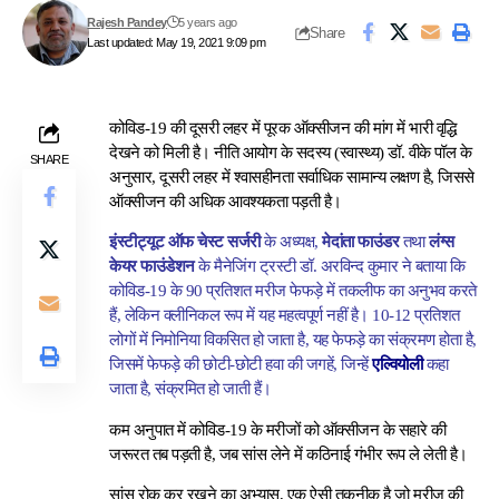
Rajesh Pandey
5 years ago
Share
Last updated: May 19, 2021 9:09 pm
कोविड-19 की दूसरी लहर में पूरक ऑक्सीजन की मांग में भारी वृद्धि
देखने को मिली है। नीति आयोग के सदस्य (स्वास्थ्य) डॉ. वीके पॉल के
SHARE
अनुसार, दूसरी लहर में श्वासहीनता सर्वाधिक सामान्य लक्षण है, जिससे
ऑक्सीजन की अधिक आवश्यकता पड़ती है।
इंस्टीट्यूट ऑफ चेस्ट सर्जरी
के अध्यक्ष,
मेदांता फाउंडर
तथा
लंग्स
केयर फाउंडेशन
के मैनेजिंग ट्रस्टी डॉ. अरविन्द कुमार ने बताया कि
कोविड-19 के 90 प्रतिशत मरीज फेफड़े में तकलीफ का अनुभव करते
हैं, लेकिन क्लीनिकल रूप में यह महत्वपूर्ण नहीं है। 10-12 प्रतिशत
लोगों में निमोनिया विकसित हो जाता है, यह फेफड़े का संक्रमण होता है,
जिसमें फेफड़े की छोटी-छोटी हवा की जगहें, जिन्हें
एल्वियोली
कहा
जाता है, संक्रमित हो जाती हैं।
कम अनुपात में कोविड-19 के मरीजों को ऑक्सीजन के सहारे की
जरूरत तब पड़ती है, जब सांस लेने में कठिनाई गंभीर रूप ले लेती है।
सांस रोक कर रखने का अभ्यास, एक ऐसी तकनीक है जो मरीज की