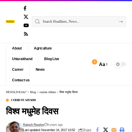
About
Agriculture
Uttarakhand
Blog Live
3
Aa
Font
Career
News
Resizer
Contact us
NEWSLIVE24x7
>
Blog
>
current Affairs
>
विश्व मधुमेह दिवस
CURRENT AFFAIRS
विश्व मधुमेह दिवस
Rajesh Pandey
9 years ago
Share
Last updated: November 14, 2017 10:52