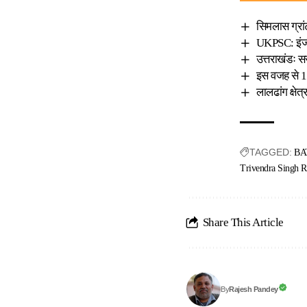
सिमलास ग्रांट
UKPSC: इंजीन
उत्तराखंडः स
इस वजह से 19
लालढांग क्षेत
TAGGED:
BA
Trivendra Singh 
Share This Article
Rajesh Pandey
By