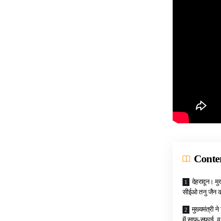
Conte
देहरादून। मु
सीईओ तनु जैन को
मुख्यमंत्री 
में साफ-सफाई व 