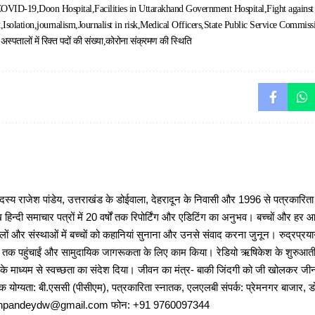
OVID-19
Doon Hospital
Facilities in Uttarakhand Government Hospital
Fight against
t
Isolation
journalism
Journalist in risk
Medical Officers
State Public Service Commiss
स्पतालों में रिक्त पदों की संख्या
कोरोना संक्रमण की स्थिति
 राजेश पांडेय, उत्तराखंड के डोईवाला, देहरादून के निवासी और 1996 से पत्रकारित
 हिन्दी समाचार पत्रों में 20 वर्षों तक रिपोर्टिंग और एडिटिंग का अनुभव। बच्चों और हर
ों और संस्थाओं में बच्चों को कहानियां सुनाना और उनसे संवाद करना जुनून। रुद्रप्रयाग
ों तक पहुंचाईं और सामुदायिक जागरूकता के लिए काम किया। रेडियो ऋषिकेश के शुरुआती 
 के माध्यम से स्वच्छता का संदेश दिया। जीवन का मंत्र- बाकी जिंदगी को जी खोलकर जीना 
षणिक योग्यता: बी.एससी (पीसीएम), पत्रकारिता स्नातक, एलएलबी संपर्क: प्रेमनगर बाजार, ड
ajeshpandeydw@gmail.com फोन: +91 9760097344