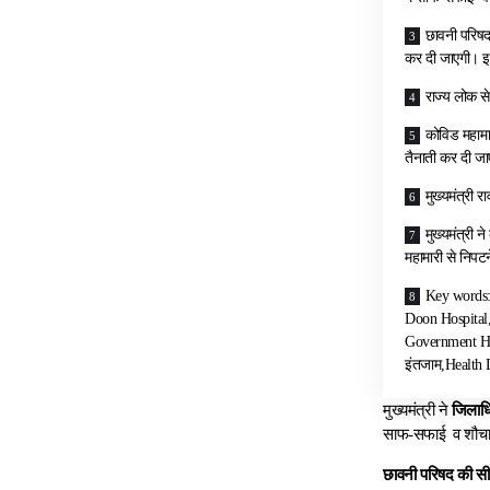
छावनी परिषद
कर दी जाएगी। इस
राज्य लोक से
कोविड महामार
तैनाती कर दी ज
मुख्यमंत्री र
मुख्यमंत्री 
महामारी से निपट
Key words:
Doon Hospital,
Government Hosp
इंतजाम,Health 
मुख्यमंत्री ने
जिलाधि
साफ-सफाई व शौचालय
छावनी परिषद की स