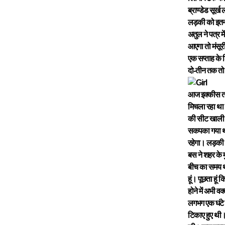
ब्राण्डेड सूर्
लड़की को इतना 
अतुल ने पत्र 
आएगा तो मंसूरी
एक सप्ताह के ल
दो-तीन तक तो 
आज इक्कीस तार
मिचला रहा था
की सीट खाली थ
सकपका गया था
रहेगा। लड़की से
बस ने शहर के 
बीच का समय था
हूं। पूछता हू
होने में अभी व
लगभग एक घंटे
टिकाए हुए थी। 