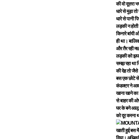
की वो दूसरा भ
धारे से मुड़ा 
धारे से पानी 
लड़की न होती त
किनारे बांयी 
ही था। बालिका
और तैर रही मछ
लड़की को झपकी
समझ रहा था क
की देह तो जैस
बस एक छोटे से
कंडक्टर ने आव
खाना खाने का 
से बाहर की ओर
घर के बने आलू
को दूर करना थ
खाती हुई बस म
दिया। अधिकांश