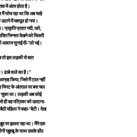
क में अंतर होता है।
मैं सोच रहा था कि अब चाहे
 उठाने में मशगूल हो गया।
्रकृति प्रदत्त नदी, धारे,
आदिम भिन्नता देखने को मिलती
 की आवाज सुनाई दी-‘‘लो भई।
अब तो इस लड़की से बात
। ढाबे वाले का है।’’
आग्रह किया, जिसे मैं टाल नहीं
रह मिनट के अंतराल पर बस चल
िप चुका था। लड़की अब कोई
जैसे ही वह पत्रिका को उलटना-
ैठी महिला ने कहा-‘‘बेटी। देख
ुद पर झल्ला रहा था। मैंने एक
ीनी खुशबू के साथ उसके होंठ