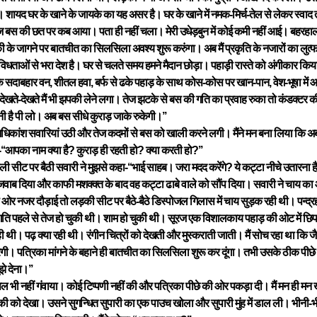
 शायद घर के खाने के जायके का यह असर है। घर के खाने में नमक-मिर्च-तेल से लेकर स्वाद त
 बस की छत पर कब आया। पता ही नहीं चला। मेरी उधेड़बुन में कोई कमी नहीं आई। बहरहाल 
 के जागने पर बातचीत का सिलसिला अवश्य शुरू करुंगा। अब मैं प्रकृति के नजारों का लुत्फ
िधताओं से भरा देश है। घर से चलते समय हमने मैदान छोड़ा। पहाड़ी रास्ते को अंगीकार किया। प
ों के सदाबहार वन, शीतल हवा, बर्फ से ढके पहाड़ के साथ कोस-कोस पर खान-पान, वेश-भूषा में 
 देखते-देखते मैं भी झपकी लेने लगा। तेज झटके से बस की गति का प्रवाह रुका तो कंडक्टर
ी है पी लो। अब बस सीधे कुराड़ जाके रुकेगी।’’
धिकांश सवारियां उठी और तेज कदमों से बस को खाली करने लगी। मैंने मन बना लिया कि 
ा-‘‘आपका नाम क्या है? कुराड़ ही रहती हो? क्या करती हो?’’
ाली सीट पर बैठी सवारी ने मुझसे कहा-‘‘भाई साहब। जरा मदद करेंगे? ये कट्टा नीचे उतारना है
ैंने जवाब दिया और काफी मशक्क्त के बाद वह कट्टा ढाबे वाले को सौंप दिया। सवारी ने चाय का 
र नजर दौड़ाई तो लड़की सीट पर बैठे-बैठे डिस्पोजल गिलास में चाय सुड़क रही थी। पन्द्
ि पहले से तेज हो चुकी थी। शाम हो चुकी थी। सूरज एक विशालकाय पहाड़ की ओट में छ
ी थी। पढ़ क्या रही थी। रंगीन चित्रों को देखती और मुस्कराती जाती। मैं सोच रहा था कि 
गी। पत्रिका मांगने के बहाने ही बातचीत का सिलसिला शुरू कर दूंगा। तभी उसके ठीक पीछे ब
झे देना।’’
 भी नहीं गंवाया। कोई टिप्पणी नहीं की और पत्रिका पीछे की ओर पकड़ा दी। मैं मन ही मन ख
को देखा। उसने सुगन्धित सुपारी का एक पाउच खोला और सुपारी मुंह में डाल ली। भीनी-भ