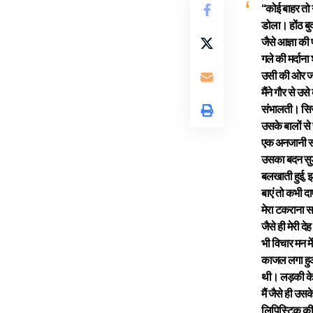
‘‘कोई बाहर तो 
डोला। होंठ बु
जैसे आज्ञा की
गले की मर्दाना
उसी की ओर जा
मैंने गौर से उ
संभालती। सिर 
उसके बालों से 
एक अनजानी सी 
उसका बदन सुडौ
बलखाती हुई, झ
बाएं तो कभी दा
मेरा टकराना
जैसे ही मेरी 
भी विचार मन मे
काजल लगा हुआ 
थी। लड़की के प
मैं जैसे ही उ
लिपिस्टिक की म