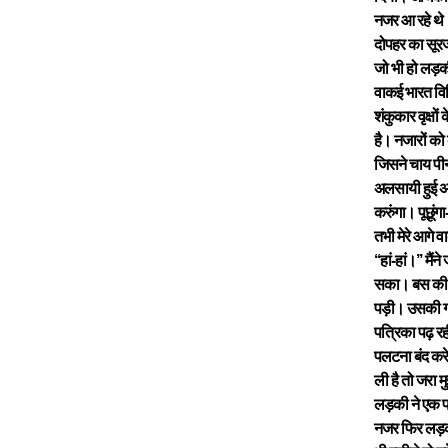
नजर आ रहे थे।
दोपहर का सूरज
जो भी हो लड़की
वाकई भारत विव
शंकुकार वृक्ष
है। नजारों को
जिसने चाय पीन
अलसायी हुई अ
करुंगा। पूछूंग
तभी मेरे आगे व
‘‘हां-हां।’’ म
सका। बस की ओ
पड़ी। उसकी गत
पत्रिका पढ़ रह
पलटना बंद करे
ली है तो जरा मु
लड़की ने एक पल
नजर फिर लड़की 