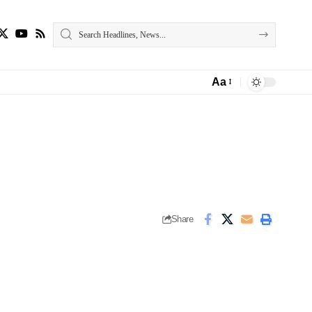
Aa
Font
Resizer
Share