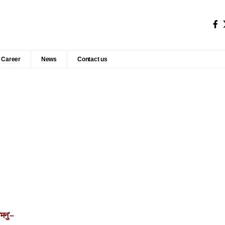
Career
News
Contact us
मनु’–