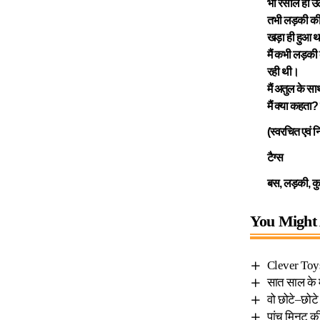
भी रसीले हो उ
तभी लड़की की 
खड़ा ही हुआ था
मैं कभी लड़की 
रही थी।
मैं अतुल के स
मैं क्या कहता
(स्वरचित एवं 
टैग्स
बस, लड़की, कुर
You Might 
Clever Toys
सात साल के 
वो छोटे–छोटे 
पांच मिनट की