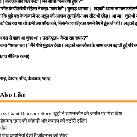
ठे। बस एक बार फिर रुकी। मैंने सोचा-‘‘अब क्या हुआ?’’
सीट के पीछे बैठी महिला ने कहा-‘‘चल बेटी। कुराड़ आ गया।’’ लड़की अपना सामान टटोलने 
 कि मुझे बस के दरवाजे पर अतुल की आवाज सुनाई दी-‘‘अब सीट भी छोड़। आ जा। तुझे भी यह
को देख रहा था तो कभी उस औरत को, जिसने वह पत्रिका अपने बैग में ठूंस ली थी। लड़की इ
ाथ बस से बाहर आ चुका था। उसने पूछा-‘‘कैसा रहा सफर?’’
? कहा-‘‘अच्छा रहा।’’ मैंने पीछे मुड़कर देखा। लड़की उस औरत के साथ कदम बढ़ाती हुई पश्च
नितांत मौलिक रचना)
ाड़, देवदार, सीट, कंडक्टर, पहाड़
Also Like
 vs Giant Dinosaur Story: चूहों ने डायनासोर को जमीन पर गिरा दिया
मोहम्मद उमर की कॉमेडी और कमाल की स्टोरी टेलिंग
पौधे
 पांच कहानियां देती हैं जीवनभर की सीख