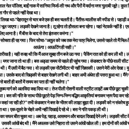
ख लाल नेल पाॅलिश, बाईं नाक में सानिया मिर्जा-सी नथ और पैरों में मर्दाना मगर गुलाबी जूते। 
गौर से पहले नहीं देखा था।
में लिखा था-‘‘देहरादून से चार बजे एक ही बस चलती है। पैंतीस-चालीस की स्पीड से। पहाड़ी
 भूल जाएगा। लड़की देखने जाना है। तू रहेगा तो हौसला बना रहेगा। यहां नेटवर्क नहीं है। एस.
िए आना है। मैं बीस के बाद से तेरा इंतजार करुंगा।’’
सोचता ही रह गया। फिर सोचा-‘‘अतुल को जब तक मेरा पत्र मिलेगा, उससे पहले तो मैं मिल
आऊंगा। आऊटिंग ही सही।’’
ीख है। यही वजह थी कि मैं आज सुबह तीन बजे उठ गया। पैकिंग रात को ही कर ली थी। लंब
। मगर जाना तो था ही। बस अड्डा समय से पहले ही पहुंच गया। कंडक्टर के पीछे वाली स
ी। मैं उसी में बैठ गया। वो लड़की एक सेंटीमीटर भी नहीं खिसकी। उसने मेरी ओर देखा। मुझे 
। उसके बाद वो खिड़की से बाहर देखने लगी थी। बाहर अभी अंधेरा ही पसरा हुआ था। मैंन
 बातों ही बातों में समय का पता ही नहीं चलेगा।’’
मुख्य मार्ग को अलविदा कह दिया था। तेज पीली रोशनी वाली स्ट्रीट लाइटें अब पीछे छूट चुक
। बस की गति के साथ पीछे छूटते पेड़ भिन्न-भिन्न मद्धिम आकृतियां बनाकर भ्रम पैदा कर रहे
ं कि कहां जा रही हो?’’ तभी कंडक्टर ने बस के भीतर की लाइट बुझा दी। लड़की को न संकोच
क्त था। एक-दूसरे के चेहरे अभी नहीं दिखाई दे रहे थे। बस ने गति पकड़ ली थी।
 का सफर बीत चुका था। अब पेड़, पहाड़, आसमान और बादल दिखाई देने लगे। लड़की सीट के 
उसकी आंखें बंद थी। मैंने अपलक उसे निहारा तो उसने आंखें खोल ली। हम दोनों की आंखें चार