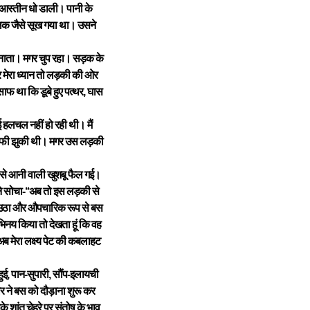
ी आस्तीन धो डाली। पानी के
 हलक जैसे सूख गया था। उसने
 सुनाता। मगर चुप रहा। सड़क के
र मेरा ध्यान तो लड़की की ओर
फ था कि डूबे हुए पत्थर, घास
लचल नहीं हो रही थी। मैं
 काफी झुकी थी। मगर उस लड़की
ं से आनी वाली खुशबू फैल गई।
ने सोचा-‘‘अब तो इस लड़की से
 से उठा और औपचारिक रूप से बस
नय किया तो देखता हूं कि वह
अब मेरा लक्ष्य पेट की कबलाहट
ई, पान-सुपारी, सौंप-इलायची
र ने बस को दौड़ाना शुरू कर
े शांत चेहरे पर संतोष के भाव