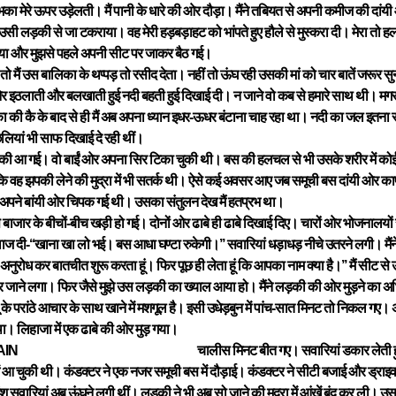
भका मेरे ऊपर उड़ेलती। मैं पानी के धारे की ओर दौड़ा। मैंने तबियत से अपनी कमीज की दांय
तो उसी लड़की से जा टकराया। वह मेरी हड़बड़ाहट को भांपते हुए हौले से मुस्करा दी। मेरा तो
पिया और मुझसे पहले अपनी सीट पर जाकर बैठ गई।
ो मैं उस बालिका के थप्पड़ तो रसीद देता। नहीं तो ऊंघ रही उसकी मां को चार बातें जरूर
ओर इठलाती और बलखाती हुई नदी बहती हुई दिखाई दी। न जाने वो कब से हमारे साथ थी। मग
 की कै के बाद से ही मैं अब अपना ध्यान इधर-ऊधर बंटाना चाह रहा था। नदी का जल इतना सा
लियां भी साफ दिखाई दे रही थीं।
 आ गई। वो बाईं ओर अपना सिर टिका चुकी थी। बस की हलचल से भी उसके शरीर में कोई ह
ि वह झपकी लेने की मुद्रा में भी सतर्क थी। ऐसे कई अवसर आए जब समूची बस दांयी ओर
े अपने बांयी ओर चिपक गई थी। उसका संतुलन देख मैं हतप्रभ था।
 बाजार के बीचों-बीच खड़ी हो गई। दोनों ओर ढाबे ही ढाबे दिखाई दिए। चारों ओर भोजनालयो
ाज दी-‘‘खाना खा लो भई। बस आधा घण्टा रुकेगी।’’ सवारियां धड़ाधड़ नीचे उतरने लगी। मैं
अनुरोध कर बातचीत शुरू करता हूं। फिर पूछ ही लेता हूं कि आपका नाम क्या है।’’ मैं सीट
 जाने लगा। फिर जैसे मुझे उस लड़की का ख्याल आया हो। मैंने लड़की की ओर मुड़ने का अभि
 के परांठे आचार के साथ खाने में मशगूल है। इसी उधेड़बुन में पांच-सात मिनट तो निकल गए। 
ा। लिहाजा में एक ढाबे की ओर मुड़ गया।
चालीस मिनट बीत गए। सवारियां डकार लेती हु
ें आ चुकी थी। कंडक्टर ने एक नजर समूची बस में दौड़ाई। कंडक्टर ने सीटी बजाई और ड्राइव
 सवारियां अब ऊंघने लगी थीं। लड़की ने भी अब सो जाने की मुद्रा में आंखें बंद कर ली। उसक