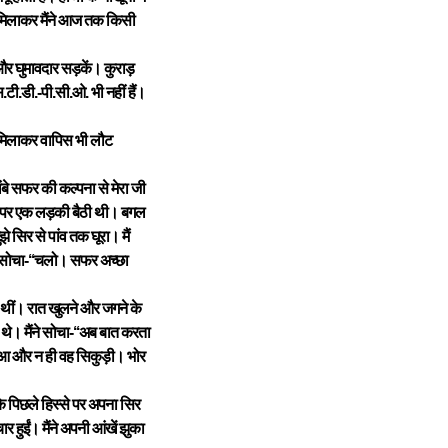
कुल मिलाकर मैंने आज तक किसी
 और घुमावदार सड़कें। कुराड़
टी.डी.-पी.सी.ओ. भी नहीं हैं।
-मिलाकर वापिस भी लौट
े सफर की कल्पना से मेरा जी
ीट पर एक लड़की बैठी थी। बगल
सिर से पांव तक घूरा। मैं
े सोचा-‘‘चलो। सफर अच्छा
ी थीं। रात खुलने और जगने के
 थे। मैंने सोचा-‘‘अब बात करता
 हुआ और न ही वह सिकुड़ी। भोर
पिछले हिस्से पर अपना सिर
 हुईं। मैंने अपनी आंखें झुका