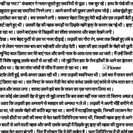
नहीं रह गया?’’ कंडक्टर ने गरदन घुमाते हुए सवारियों से पूछा। सब चुप रहे। हाथ के पंखे क
दबुदाता हुआ वह सवारियां गिनने लगा। अपने कानों को छूकर उसने हाथ जोड़े। आंख मूंदते हुए
 प्रतीक्षा कर रहा हो। बस सरकने लगी। दमकता चेहरा लिए हुए मेरी बाईं ओर एक लड़की बैठ
 शर्ट पहने हुए थी। उसकी देह की महक कपड़ों पर छिड़के महंगे इत्र के कारण दब गई थी। इत्र 
 रहा था। उसने बाएं हाथ से खिड़की का शीशा सरकाया और बाहर देखने लगी।
से देखा। मगर बेहद फुर्ती से उस पर नजर दौड़ाई। लड़की का गौरा रंग, कमर तक बिखरे हुए लंबे काल
से लेकर गरदन तक बार-बार सहेजती ओर छोड़ देती। बाहर की हवा लड़की के चेहरे को छूती ह
चुनिंदा बाल छितरा कर मेरे बाएं गाल और कभी नाक के आस-पास तक आ जाते। मैं उन्हें किसी बा
विशेष खुशबू उसके बालों से आ रही थी। जो मुझे फिर हवा के तेज झोंकों के आने का इंतजा
ल था। देह का मांस जांघों से जींस में उभार ले रहा था। बस
टके लेती हुई, कभी-कभार उछल रही थी। मगर लड़की व्यवस्थित थी। उसे बस में सफर करने 
एं छितरा रहा था। दस मिनट के सफर में ही मेरा बांया कांधा उसके दाएं कांधे से पांच-सात बा
 सहज और सरल लगा। शायद उसने इसे बस के सफर का एक भाग मान लिया था।
देह का कोई अंश उसकी देह से छूता तो मुझे लगता कि बस वक्त यहीं रुक जाता तो कितना अच्छा
ं आता कि लड़की इस अनजाने से व्यवहार को अन्यथा न ले ले। लड़की ने अपनी भौंहें करीने से व्
था, जो उसके चेहरे की कांति बढ़ा रहा था। कानों में स्टाइलिश झुमके, जिनकी लटकन मेरा जर
तलेे होंठों पर उसी की त्वचा से मेल खाती लिपिस्टिक चस्पा थी, जिसकी महक इत्र से आ
सके बालों से आने वाली महक और कभी उसके कपड़ों में छिड़के हुए इत्र की महक की तुलना करता
हक मेरा ध्यान बंटाती। फिर मैं सोचता कि ये मेरी मूर्खता है। भला लिपिस्टिक में भी कोई खुशबू 