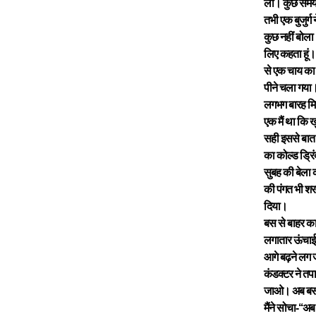
ली। कुछ समय 
तभी एक बुजुर्
कुछ नहीं बोला
लिए कहता हूं।
से एक चाय का
पीने चला गया
लगभग बारह मि
एक मैं था कि 
सही इससे बात 
का कोल्ड ड्रि
सुबह की बेला 
की पंगत भी शरम
दिया।
बस से बाहर का
लगातार ऊंचाई
आगे बढ़ने लग ज
कंडक्टर ने तप
जाओ। अब बस ख
मैंने सोचा-‘‘अ