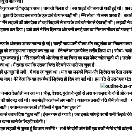
यूं ही बीत गया।
ग ने गुहार लगाई-‘‘ड्राइवर साब। चाय तो पिलवा दो। बस अड्डे की चाय तो थकी हुई थी। अब त
। कुछ ही देर बाद बस चाय के एक ढाबे के पास खड़ी थी। मैंने सोचा-‘‘ये समय अच्छा है। बात
’’ मैंने लड़की की ओर देखा तो वह खिड़की से चाय के ढाबे को गौर से देख रही थी। लड़की ने ढाब
 इशारा कर दिया। ढाबे वाले ने सिर हिलाया और बनी बनाई चाय का गिलास नौकर को पकड़ा 
।
नट के अंतराल पर बस रवाना हो गई। यात्री चाय-पानी पीकर और लघु शंका का निवारण कर 
खुद को ठगा हुआ सा महसूस कर रहा था। मैंने चने का एक पैकेट खरीद लिया था। सोचा-‘‘चलो 
शुरू करता हूं।’’ मैंने लड़की की ओर देखा तो वह चिप्स का बड़ा पैकेट खोल चुकी थी। उसके द
ंक्स था। मैं समझ गया कि उसका चिप्स मेरे चने पर भारी पड़ चुका है।
की धूप सुहानी लगी। मैं चना खा चुका था। मगर वह लड़की चिप्स और ड्रिंक्स का ऐसा समन्व
ा जाए। मैंने देखा कि वह एक चैथाई ड्रिंक्स ही सिप कर पाई थी। इस गति से उसने एक घंटा च
 नजारा देखते ही बन रहा था। चीड़, देवदार, बुरांश के वृक्षों से लदा वन सड़क के दोनों ओ
 की ओर बढ़ रही थी। बस मोड़ों पर हांफने लग जाती। यकायक उसकी गति धीमी हो जाती। मोड़
ाती। अचानक बस रूकी तो किसी ने पूछा-‘‘क्या हुआ?’’
ाक से जवाब दिया-‘‘कुछ नहीं। इंजन गरम हो गया है। जरा इसके थोपड़े पर भी पानी छिड़के देते 
ाना खाने के लिए ही रुकेगी।’’
ब इस लड़की से पूछता हूं कि आप उतरेंगी?’’ तभी मेरे दांयी ओर बैठी एक बच्ची ने मेरे दांयी को