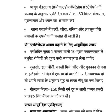
आयुष मंत्रालय (#योगएटहोम #स्‍टेहोम #स्‍टेसेफ) की
सलाह के अनुसार प्रतिदिन कम से कम 30 मिनट योगासन,
प्राणायाम और ध्‍यान का अभ्यास करें।
खाना पकाने में हल्दी, जीरा, धनिया और लहसुन जैसे
मसालों के उपयोग की सलाह दी जाती है।
रोग प्रतिरोधक क्षमता बढ़ाने के लिए आयुर्वेदिक उपाय
प्रतिदिन सुबह 1 चम्‍मच यानी 10 ग्राम च्यवनप्राश लें।
मधुमेह रोगियों को शुगर फ्री च्यवनप्राश लेना चाहिए।
तुलसी, दाल चीनी, काली मिर्च, सौंठ और मुनक्‍का से बना
काढ़ा/ हर्बल टी दिन में एक या दो बार लें। यदि आवश्‍यक हो
तो अपने स्‍वाद के अनुसार गुड़ या ताजा नींबू का रस मिलाएं।
गोल्डन मिल्क- 150 मिली गर्म दूध में आधी चम्मच हल्दी
पाउडर- दिन में एक या दो बार लें।
सरल आयुर्वेदिक प्रक्रियाएं
नाक का अनुप्रयोग
– सुबह और शाम को नाक में तिल