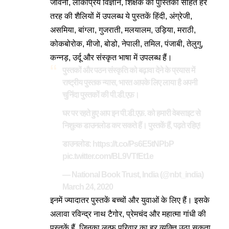
जीवनी, लोकप्रिय विज्ञान, शिक्षक की पुस्तिका सहित हर
तरह की शैलियों में उपलब्ध ये पुस्तकें हिंदी, अंग्रेजी,
असमिया, बांग्ला, गुजराती, मलयालम, उड़िया, मराठी,
कोकबोरोक, मीजो, बोडो, नेपाली, तमिल, पंजाबी, तेलुगु,
कन्नड़, उर्दू और संस्कृत भाषा में उपलब्ध हैं।
पुस्तकों और पठन संस्कृति को बढ़ावा देने के प्रयास में
राष्ट्रीय पुस्तक न्यास, भारत आपके लिए लाया है अपनी
चुनिंदा पुस्तकों की पी.डी.एफ़।
घर पर रहते हुए आप इन पी.डी.एफ़. को हमारी वेबसाइट से
निशुल्क डाउनलोड कर सकते हैं। पुस्तकें हैं, पढ़ते रहिए!
डाउनलोड:
https://t.co/Ps6E5tNPbP
pic.twitter.com/BL9VTfEt1e
— National Book Trust, India (@nbt_india)
March 24, 2020
इनमें ज्यादातर पुस्तकें बच्चों और युवाओं के लिए हैं। इसके
अलावा रविन्द्र नाथ टैगोर, प्रेमचंद और महात्मा गांधी की
पुस्तकें हैं, जिनका लुत्फ परिवार का हर व्यक्ति उठा सकता