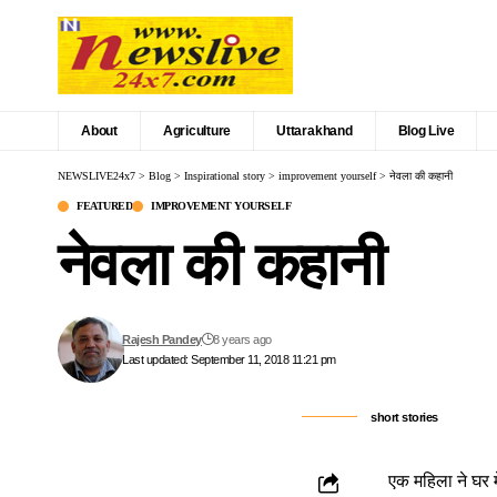
About
Agriculture
Uttarakhand
Blog Live
NEWSLIVE24x7
>
Blog
>
Inspirational story
>
improvement yourself
>
नेवला की कहानी
FEATURED
IMPROVEMENT YOURSELF
नेवला की कहानी
Rajesh Pandey
8 years ago
Last updated: September 11, 2018 11:21 pm
short stories
एक महिला ने घर 