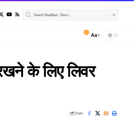
2
Aa
Font
Resizer
खने के लिए लिवर
Share