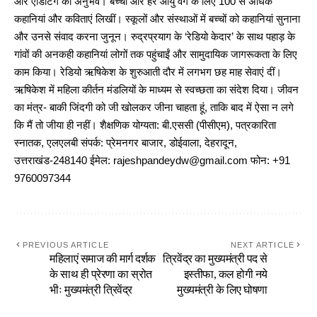
और एडिटिंग का अनुभव। बच्चों और हर आयु वर्ग के लिए 100 से अधिक
कहानियां और कविताएं लिखीं। स्कूलों और संस्थाओं में बच्चों को कहानियां सुनाना
और उनसे संवाद करना जुनून। रुद्रप्रयाग के ‘रेडियो केदार’ के साथ पहाड़ के
गांवों की अनकही कहानियां लोगों तक पहुंचाईं और सामुदायिक जागरूकता के लिए
काम किया। रेडियो ऋषिकेश के शुरुआती दौर में लगभग छह माह सेवाएं दीं।
ऋषिकेश में महिला कीर्तन मंडलियों के माध्यम से स्वच्छता का संदेश दिया। जीवन
का मंत्र- बाकी जिंदगी को जी खोलकर जीना चाहता हूं, ताकि बाद में ऐसा न लगे
कि मैं तो जीया ही नहीं। शैक्षणिक योग्यता: बी.एससी (पीसीएम), पत्रकारिता
स्नातक, एलएलबी संपर्क: प्रेमनगर बाजार, डोईवाला, देहरादून,
उत्तराखंड-248140 ईमेल: rajeshpandeydw@gmail.com फोन: +91
9760097344
PREVIOUS ARTICLE
NEXT ARTICLE
महिलाएं समाज की मार्ग दर्शक
त्रिवेंद्र का मुख्यमंत्री पद से
के साथ ही प्रेरणा का स्रोत
इस्तीफा, कल होगी नये
भीः मुख्यमंत्री त्रिवेंद्र
मुख्यमंत्री के लिए घोषणा