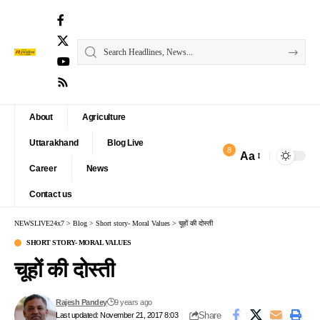
About
Agriculture
Uttarakhand
Blog Live
8
Aa
Font
Career
News
Resizer
Contact us
NEWSLIVE24x7
>
Blog
>
Short story- Moral Values
>
चूहों की दोस्ती
SHORT STORY- MORAL VALUES
चूहों की दोस्ती
Rajesh Pandey
9 years ago
Share
Last updated: November 21, 2017 8:03