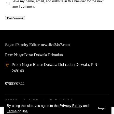
Save my name, email, and website in this browser for the next
time I comment.
Sajani Pandey Editor newslive24x7.com
Prem Nagar Bazar Doiwala Dehradun
Prem Nagar Bazar Doiwala Dehradun Doiwala, PIN-
248140
9760097344
© 2026 News Live 24x7| Developed By: Tech Yard Labs
By using this site, you agree to the
Privacy Policy
and
Accept
Terms of Use
.