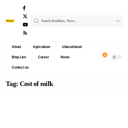
About
Agriculture
Uttarakhand
4
Blog Live
Career
News
Contact us
Tag:
Cost of milk