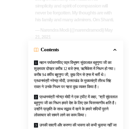
simplicity and spirit of compassion will
never be forgotten. My thoughts are with
his family and many admirers. Om Shanti.
— Narendra Modi (@narendramodi)
May
21, 2021
Contents
महान पर्यावरणविद् पद्म विभूषण सुंदरलाल बहुगुणा जी का
शुक्रवार दोपहर करीब 12 बजे एम्स, ऋषिकेश में निधन हो गया।
करीब 94 वर्षीय बहुगुणा जी, कुछ दिन से एम्स में भर्ती थे।
प्रधानमंत्री नरेन्द्र मोदी, उत्तराखंड के मुख्यमंत्री तीरथ सिंह
रावत ने उनके निधन पर गहरा दुख व्यक्त किया है।
प्रधानमंत्री नरेन्द्र मोदी ने एक ट्वीट में कहा, “श्री सुंदरलाल
बहुगुणा जी का निधन हमारे देश के लिए एक चिरस्मरणीय क्षति है।
उन्होंने प्रकृति के साथ सद्भाव में रहने के हमारे सदियों पुराने
लोकाचार को सामने लाने का काम किया।
उनकी सादगी और करुणा की भावना को कभी भुलाया नहीं जा