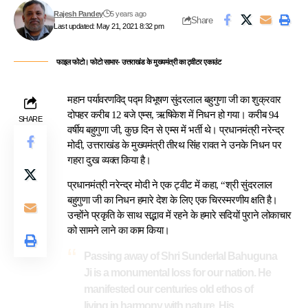
Rajesh Pandey
5 years ago
Share
Last updated: May 21, 2021 8:32 pm
फाइल फोटो। फोटो साभार- उत्तराखंड के मुख्यमंत्री का ट्वीटर एकाउंट
महान पर्यावरणविद् पद्म विभूषण सुंदरलाल बहुगुणा जी का शुक्रवार
दोपहर करीब 12 बजे एम्स, ऋषिकेश में निधन हो गया। करीब 94
SHARE
वर्षीय बहुगुणा जी, कुछ दिन से एम्स में भर्ती थे। प्रधानमंत्री नरेन्द्र
मोदी, उत्तराखंड के मुख्यमंत्री तीरथ सिंह रावत ने उनके निधन पर
गहरा दुख व्यक्त किया है।
प्रधानमंत्री नरेन्द्र मोदी ने एक ट्वीट में कहा, “श्री सुंदरलाल
बहुगुणा जी का निधन हमारे देश के लिए एक चिरस्मरणीय क्षति है।
उन्होंने प्रकृति के साथ सद्भाव में रहने के हमारे सदियों पुराने लोकाचार
को सामने लाने का काम किया।
Passing away of Shri Sunderlal Bahuguna
Ji is a monumental loss for our nation. He
manifested our centuries old ethos of
living in harmony with nature. His