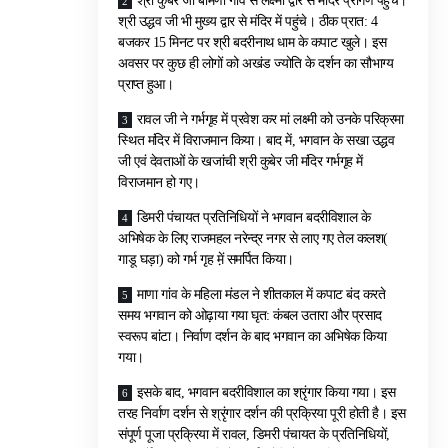
श्री कुबेर जी बामणी गांव से लक्ष्मी द्वार से मंदिर प्रांगण पहुंचे।
श्री उद्धव जी भी मुख्य द्वार से मंदिर में पहुंचे। ठीक प्रात: 4
बजकर 15 मिनट पर श्री बदरीनाथ धाम के कपाट खुले। इस
अवसर पर कुछ ही लोगों को अखंड ज्योति के दर्शन का सौभाग्य
प्राप्त हुआ।
रावल जी ने गर्भगृह में प्रवेश कर मां लक्ष्मी को उनके परिक्रमा
स्थित मंदिर में विराजमान किया। बाद में, भगवान के सखा उद्धव
जी एवं देवताओं के खजांची श्री कुबेर जी मंदिर गर्भगृह में
विराजमान हो गए।
डिमरी पंचायत प्रतिनिधियों ने भगवान बदरीविशाल के
अभिषेक के लिए राजमहल नरेन्द्र नगर से लाए गए तेल कलश(
गाडू घड़ा) को गर्भ गृह मे़ं समर्पित किया।
माणा गांव के महिला मंडल ने शीतकाल में कपाट बंद करते
समय भगवान को ओढ़ाया गया घृत: कंबल उतारा और प्रसाद
स्वरूप बांटा। निर्वाण दर्शन के बाद भगवान का अभिषेक किया
गया।
इसके बाद, भगवान बदरीविशाल का श्रृंगार किया गया। इस
तरह निर्वाण दर्शन से श्रृंगार दर्शन की प्रक्रिया पूरी होती है। इस
संपूर्ण पूजा प्रक्रिया में रावल, डिमरी पंचायत के प्रतिनिधियों,