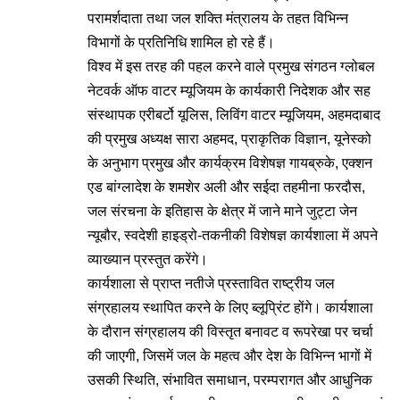
परामर्शदाता तथा जल शक्ति मंत्रालय के तहत विभिन्‍न
विभागों के प्रतिनिधि शामिल हो रहे हैं।
विश्‍व में इस तरह की पहल करने वाले प्रमुख संगठन ग्‍लोबल
नेटवर्क ऑफ वाटर म्‍यूजियम के कार्यकारी निदेशक और सह
संस्‍थापक एरी‍बर्टो यूलिस, लिविंग वाटर म्‍यूजियम, अहमदाबाद
की प्रमुख अध्‍यक्ष सारा अहमद, प्राकृतिक विज्ञान, यूनेस्‍को
के अनुभाग प्रमुख और कार्यक्रम विशेषज्ञ गायब्रुके, एक्‍शन
एड बांग्‍लादेश के शमशेर अली और सईदा तहमीना फरदौस,
जल संरचना के इतिहास के क्षेत्र में जाने माने जुट्टा जेन
न्‍यूबौर, स्‍वदेशी हाइड्रो-तकनीकी विशेषज्ञ कार्यशाला में अपने
व्याख्यान प्रस्तुत करेंगे।
कार्यशाला से प्राप्‍त नतीजे प्रस्‍तावित राष्‍ट्रीय जल
संग्रहालय स्‍थापित करने के लिए ब्‍लूप्रिंट होंगे। कार्यशाला
के दौरान संग्रहालय की विस्‍तृत बनावट व रूपरेखा पर चर्चा
की जाएगी, जिसमें जल के महत्‍व और देश के विभिन्‍न भागों में
उसकी स्थिति, संभावित समाधान, परम्‍परागत और आधुनिक