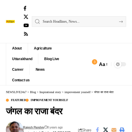
About
Agriculture
Uttarakhand
Blog Live
3
Aa
Font
Career
News
Resizer
Contact us
NEWSLIVE24x7
>
Blog
>
Inspirational story
>
improvement yourself
>
जंगल का राजा बंदर
FEATURED
IMPROVEMENT YOURSELF
जंगल का राजा बंदर
Rajesh Pandey
8 years ago
Share