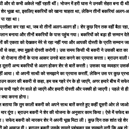
 थी और वो कभी अकेले नहीं रहती थीं। भोजन में हरी घास ने उनकी सेहत बना दी थ
शेर भूखा था, इसलिए बकरियों को खाना चाहता था, लेकिन तीनों बकरियां अलग-अ
र पा रहा था।
्रतीक्षा कर रहा था, जब वो तीनों अलग-अलग हों। शेर कुछ दिन तक वहीं बैठा रह
लान बनाया और तीनों बकरियों के पास पहुंच गया। बकरियों को बड़ा ही सम्मान देते ह
नों की एकता को देखकर मेरे से रहा नहीं गया और आपकी दोस्ती के प्रति सम्मान
रियों से कहा, क्या मुझसे दोस्ती करोगी। उस समय किसी भी बकरी ने उसकी बात का
ो रोजाना तीनों के पास आकर उनसे बात करने का प्रयास करता। ब्राउन वाली बक
 दूसरी अन्य बकरियों से अलग होकर शेर से बातें करती। उसका यह व्यवहार उस
ीं आया। वो अपनी साथी को समझाने का प्रयास करतीं, लेकिन उस पर कुछ प्रभाव
राउन कलर की बकरी से कहा, हम सब गहरे रंग के हो जाएंगे, अगर हमारे बीच में सफे
हम सभी गहरे रंग वाले हो जाएंगे और हमारी दोस्ती और पक्की हो जाएगी। पहले से ही
झे क्या करना होगा।
ान बताया कि तुम काली बकरी को अपने साथ बातें करते हुए कहीं दूसरी ओर ले जाओ
 मार दूंगा। ब्राउन बकरी ने शेर की योजना के अनुसार काम किया। ऐसे में सफेद 
ा। सफेद बकरी को मारकर शेर ने अपनी भूख मिटा ली। कुछ दिन तक शांत रहे शे
ी को आवाज दी। ब्राउन बकरी उसके सामने पहुंचकर यह समझने लगी कि अब तो मैं 