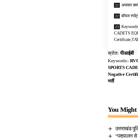
अफसर कमां
बॉयज स्पोर्
Keyword
CADETS EQUES
Certificate,TATT
स्रोतः
पीआईबी
Keywords:-
RVC
SPORTS CAD
Negative Certifica
भर्ती
You Might 
उत्तराखंड पु
“पशुपालन से 