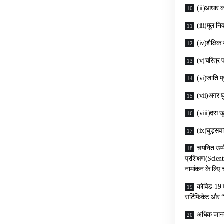
(ii)आधार क
(iii)मूल न
(iv)शैक्षिक
(v)चरित्र 
(vi)जाति प
(vii)अगर घु
(viii)दस ख
(ix)घुड़सवा
चयनित उम्मी
प्रशिक्षण(Scient
नामांकन के लिए च
कोविड-19 ए
सर्टिफिकेट और “न
अधिक जानकार