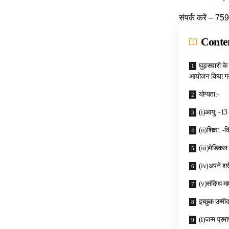
संपर्क करें – 
Conte
घुड़सवारी के
आयोजन किया गय
योग्यता:-
(i)आयु: -13
(ii)शिक्षा: -
(iii)मेडिकल 
(iv)अपने शर
(v)संदिग्ध म
इच्छुक उम्मी
(i)जन्म प्रम