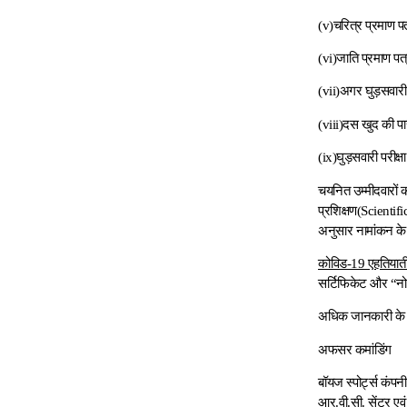
(v)चरित्र प्रमाण प
(vi)जाति प्रमाण प
(vii)अगर घुड़सवारी 
(viii)दस खुद की प
(ix)घुड़सवारी परीक्ष
चयनित उम्मीदवारों क
प्रशिक्षण(Scientifi
अनुसार नामांकन के 
कोविड-19 एहतियात
सर्टिफिकेट और “नो र
अधिक जानकारी के लि
अफसर कमांडिंग
बॉयज स्पोर्ट्स कंपनी
आर.वी.सी. सेंटर ए