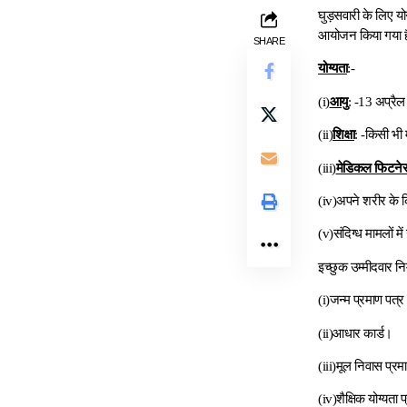
घुड़सवारी के लिए यो
आयोजन किया गया 
SHARE
योग्यता
:-
(i)
आयु
: -13 अप्रै
(ii)
शिक्षा
: -किसी भी म
(iii)
मेडिकल फिटने
(iv)अपने शरीर के क
(v)संदिग्ध मामलों 
इच्छुक उम्मीदवार नि
(i)जन्म प्रमाण पत्र
(ii)आधार कार्ड।
(iii)मूल निवास प्र
(iv)शैक्षिक योग्यता