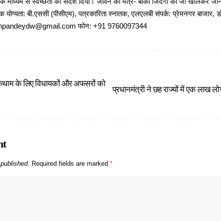
 के माध्यम से स्वच्छता का संदेश दिया। जीवन का मंत्र- बाकी जिंदगी को जी खोलकर जीना 
षणिक योग्यता: बी.एससी (पीसीएम), पत्रकारिता स्नातक, एलएलबी संपर्क: प्रेमनगर बाजार, ड
ajeshpandeydw@gmail.com फोन: +91 9760097344
कथाम के लिए विधायकों और अफसरों को
प्रधानमंत्री ने छह राज्यों में एक लाख लोगों
nt
 published.
Required fields are marked
*