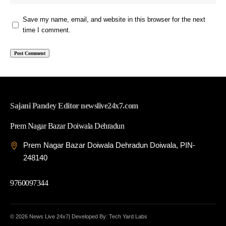
Save my name, email, and website in this browser for the next
time I comment.
Sajani Pandey Editor newslive24x7.com
Prem Nagar Bazar Doiwala Dehradun
Prem Nagar Bazar Doiwala Dehradun Doiwala, PIN-
248140
9760097344
© 2026 News Live 24x7| Developed By: Tech Yard Labs