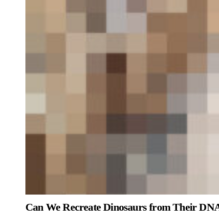
Can We Recreate Dinosaurs from Their DN