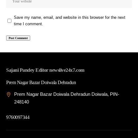
Save my name, email, and website in this browser for the next
time I comment.
Sajani Pandey Editor newslive24x7.com
Prem Nagar Bazar Doiwala Dehradun
Prem Nagar Bazar Doiwala Dehradun Doiwala, PIN-
248140
9760097344
© 2026 News Live 24x7| Developed By: Tech Yard Labs