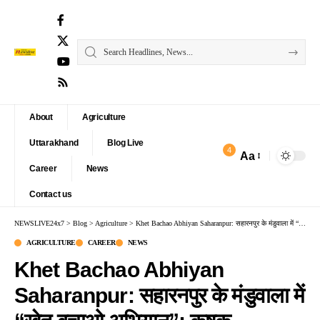
About
Agriculture
Uttarakhand
Blog Live
4
Aa
Font
Career
News
Resizer
Contact us
NEWSLIVE24x7
>
Blog
>
Agriculture
>
Khet Bachao Abhiyan Saharanpur: सहारनपुर के मंडुवाला में “खेत बचाओ अभियान”: कृषक जागरूकता कार्यक्रम में वैज्ञानिकों ने दिया जैविक खाद और डीकंपोजर का प्रशिक्षण
AGRICULTURE
CAREER
NEWS
Khet Bachao Abhiyan
Saharanpur: सहारनपुर के मंडुवाला में