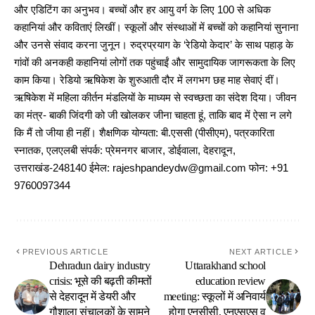
और एडिटिंग का अनुभव। बच्चों और हर आयु वर्ग के लिए 100 से अधिक
कहानियां और कविताएं लिखीं। स्कूलों और संस्थाओं में बच्चों को कहानियां सुनाना
और उनसे संवाद करना जुनून। रुद्रप्रयाग के ‘रेडियो केदार’ के साथ पहाड़ के
गांवों की अनकही कहानियां लोगों तक पहुंचाईं और सामुदायिक जागरूकता के लिए
काम किया। रेडियो ऋषिकेश के शुरुआती दौर में लगभग छह माह सेवाएं दीं।
ऋषिकेश में महिला कीर्तन मंडलियों के माध्यम से स्वच्छता का संदेश दिया। जीवन
का मंत्र- बाकी जिंदगी को जी खोलकर जीना चाहता हूं, ताकि बाद में ऐसा न लगे
कि मैं तो जीया ही नहीं। शैक्षणिक योग्यता: बी.एससी (पीसीएम), पत्रकारिता
स्नातक, एलएलबी संपर्क: प्रेमनगर बाजार, डोईवाला, देहरादून,
उत्तराखंड-248140 ईमेल: rajeshpandeydw@gmail.com फोन: +91
9760097344
PREVIOUS ARTICLE
NEXT ARTICLE
Dehradun dairy industry
Uttarakhand school
crisis: भूसे की बढ़ती कीमतों
education review
से देहरादून में डेयरी और
meeting: स्कूलों में अनिवार्य
गौशाला संचालकों के सामने
होगा एनसीसी, एनएसएस व