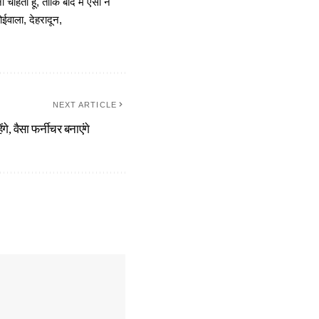
चाहता हूं, ताकि बाद में ऐसा न
ोईवाला, देहरादून,
NEXT ARTICLE
गे, वैसा फर्नीचर बनाएंगे