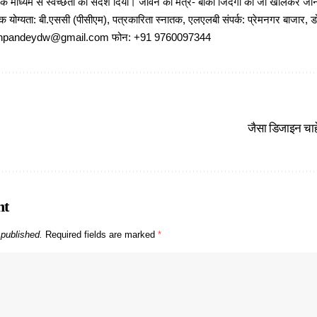
 के माध्यम से स्वच्छता का संदेश दिया। जीवन का मंत्र- बाकी जिंदगी को जी खोलकर जीना 
षणिक योग्यता: बी.एससी (पीसीएम), पत्रकारिता स्नातक, एलएलबी संपर्क: प्रेमनगर बाजार, ड
ajeshpandeydw@gmail.com फोन: +91 9760097344
जैसा डिजाइन चाहें
nt
 published.
Required fields are marked
*