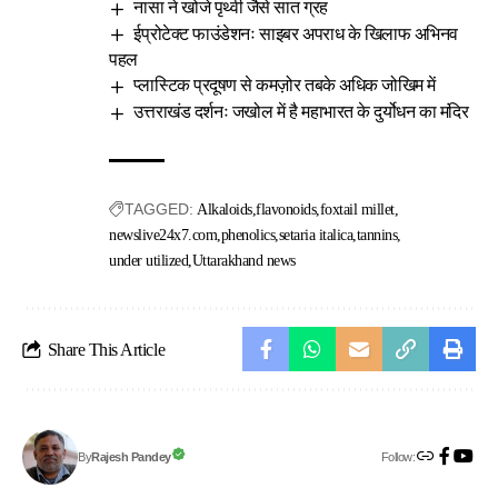
नासा ने खोजे पृथ्वी जैसे सात ग्रह
ईप्रोटेक्ट फाउंडेशनः साइबर अपराध के खिलाफ अभिनव
पहल
प्लास्टिक प्रदूषण से कमज़ोर तबके अधिक जोखिम में
उत्तराखंड दर्शनः जखोल में है महाभारत के दुर्योधन का मंदिर
TAGGED:
Alkaloids
flavonoids
foxtail millet
newslive24x7.com
phenolics
setaria italica
tannins
under utilized
Uttarakhand news
Share This Article
Follow:
Rajesh Pandey
By